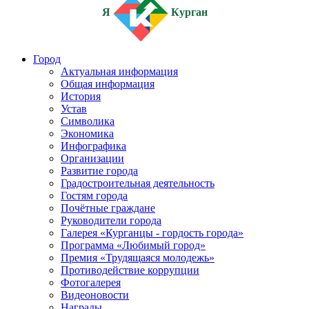
Я
Курган
Город
Актуальная информация
Общая информация
История
Устав
Символика
Экономика
Инфографика
Организации
Развитие города
Градостроительная деятельность
Гостям города
Почётные граждане
Руководители города
Галерея «Курганцы - гордость города»
Программа «Любимый город»
Премия «Трудящаяся молодежь»
Противодействие коррупции
Фотогалерея
Видеоновости
Награды