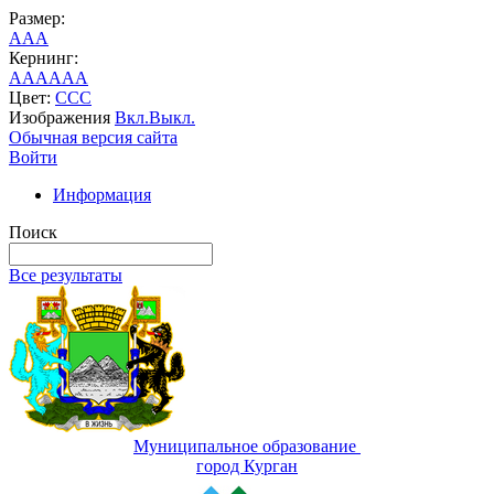
Размер:
A
A
A
Кернинг:
AA
AA
AA
Цвет:
C
C
C
Изображения
Вкл.
Выкл.
Обычная версия сайта
Войти
Информация
Поиск
Все результаты
Муниципальное образование
город Курган