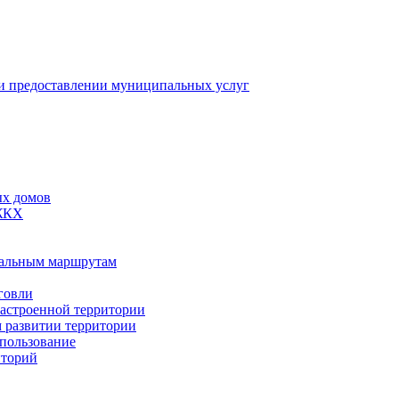
 предоставлении муниципальных услуг
ых домов
 ЖКХ
пальным маршрутам
говли
застроенной территории
м развитии территории
спользование
иторий