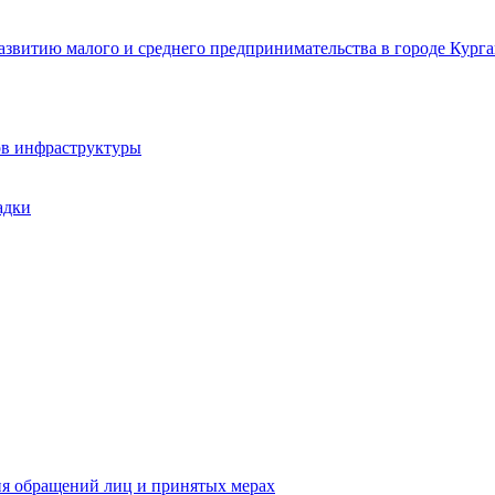
звитию малого и среднего предпринимательства в городе Курга
ов инфраструктуры
адки
ия обращений лиц и принятых мерах