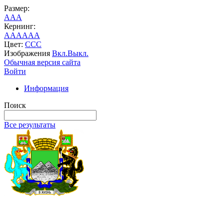
Размер:
A
A
A
Кернинг:
AA
AA
AA
Цвет:
C
C
C
Изображения
Вкл.
Выкл.
Обычная версия сайта
Войти
Информация
Поиск
Все результаты