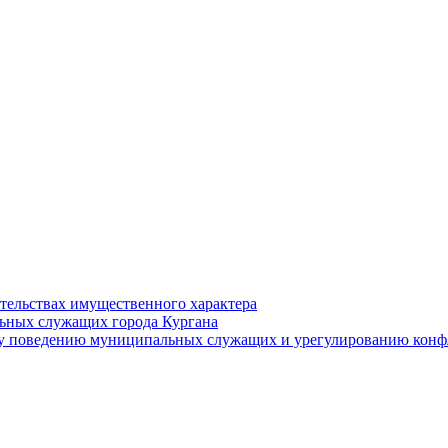
ательствах имущественного характера
ьных служащих города Кургана
у поведению муниципальных служащих и урегулированию конфл