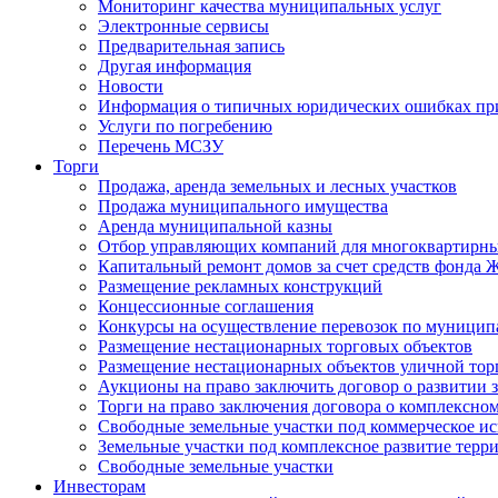
Мониторинг качества муниципальных услуг
Электронные сервисы
Предварительная запись
Другая информация
Новости
Информация о типичных юридических ошибках при
Услуги по погребению
Перечень МСЗУ
Торги
Продажа, аренда земельных и лесных участков
Продажа муниципального имущества
Аренда муниципальной казны
Отбор управляющих компаний для многоквартирн
Капитальный ремонт домов за счет средств фонда
Размещение рекламных конструкций
Концессионные соглашения
Конкурсы на осуществление перевозок по муници
Размещение нестационарных торговых объектов
Размещение нестационарных объектов уличной тор
Аукционы на право заключить договор о развитии 
Торги на право заключения договора о комплексно
Свободные земельные участки под коммерческое и
Земельные участки под комплексное развитие терр
Свободные земельные участки
Инвесторам