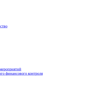
ество
 мероприятий
го финансового контроля