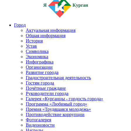
Я
Курган
Город
Актуальная информация
Общая информация
История
Устав
Символика
Экономика
Инфографика
Организации
Развитие города
Градостроительная деятельность
Гостям города
Почётные граждане
Руководители города
Галерея «Курганцы - гордость города»
Программа «Любимый город»
Премия «Трудящаяся молодежь»
Противодействие коррупции
Фотогалерея
Видеоновости
Награды