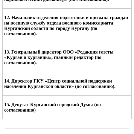
1
2
. Начальник отделения подготовки и призыва граждан
на военную службу отдела военного комиссариата
Курганской области по городу Кургану (по
согласованию).
1
3
. Генеральный директор ООО «Редакция газеты
«Курган и курганцы», главный редактор (по
согласованию).
1
4
. Директор ГКУ «
Центр социальной поддержки
населения Курганской области
» (по согласованию).
1
5
.
Д
епутат Курганско
й городской Думы
(по
согласованию)
____________________________________________________