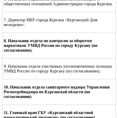
общественных отношений Администрации города Кургана.
7. Директор МБУ города Кургана «Курганский Дом
молодежи».
8
. Начальник отдела по контролю за оборотом
наркотиков УМВД России по городу Кургану (по
согласованию).
9. Начальник отдела участковых уполномоченных полиции
УМВД России по городу Кургану (по согласованию).
1
0
. Начальник отдела санитарного надзора Управления
Роспотребнадз
ора по Курганской области
(по
согласованию)
1
1
.
Г
лавн
ый
врач ГБУ «Курганский областной
наркологический диспансер»
(по согласованию).