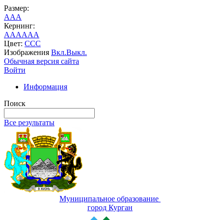
Размер:
A
A
A
Кернинг:
AA
AA
AA
Цвет:
C
C
C
Изображения
Вкл.
Выкл.
Обычная версия сайта
Войти
Информация
Поиск
Все результаты
Муниципальное образование
город Курган