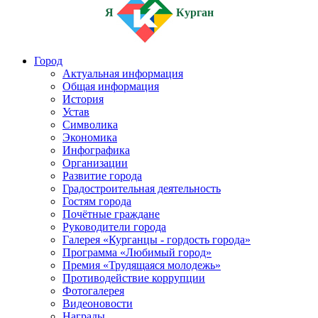
Я
Курган
Город
Актуальная информация
Общая информация
История
Устав
Символика
Экономика
Инфографика
Организации
Развитие города
Градостроительная деятельность
Гостям города
Почётные граждане
Руководители города
Галерея «Курганцы - гордость города»
Программа «Любимый город»
Премия «Трудящаяся молодежь»
Противодействие коррупции
Фотогалерея
Видеоновости
Награды