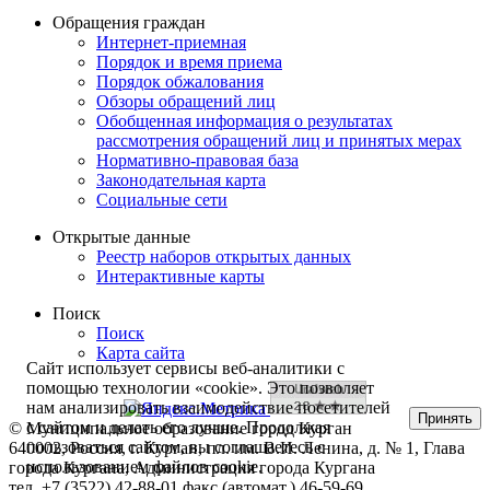
Обращения граждан
Интернет-приемная
Порядок и время приема
Порядок обжалования
Обзоры обращений лиц
Обобщенная информация о результатах
рассмотрения обращений лиц и принятых мерах
Нормативно-правовая база
Законодательная карта
Социальные сети
Открытые данные
Реестр наборов открытых данных
Интерактивные карты
Поиск
Поиск
Карта сайта
Сайт использует сервисы веб-аналитики с
помощью технологии «cookie». Это позволяет
нам анализировать взаимодействие посетителей
Принять
с сайтом и делать его лучше. Продолжая
© Муниципальное образование город Курган
пользоваться сайтом, вы соглашаетесь с
640002, Россия, г. Курган, пл. им. В.И. Ленина, д. № 1, Глава
использованием файлов cookie.
города Кургана, Администрация города Кургана
тел. +7 (3522) 42-88-01 факс (автомат.) 46-59-69