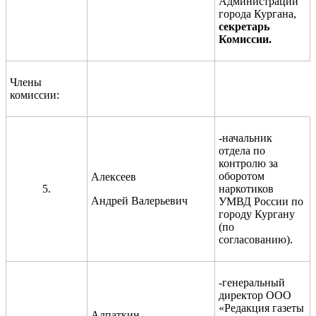
Администрации
города Кургана,
секретарь
Комиссии
.
Члены
комиссии:
-начальник
отдела по
контролю за
оборотом
Алексеев
5.
наркотиков
Андрей Валерьевич
УМВД России по
городу Кургану
(по
согласованию).
-генеральный
директор ООО
«Редакция газеты
Алпаткин