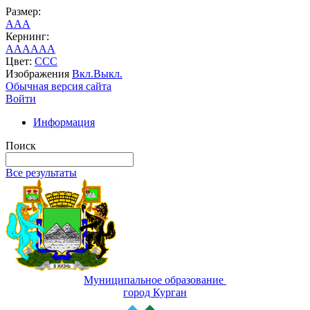
Размер:
A
A
A
Кернинг:
AA
AA
AA
Цвет:
C
C
C
Изображения
Вкл.
Выкл.
Обычная версия сайта
Войти
Информация
Поиск
Все результаты
Муниципальное образование
город Курган