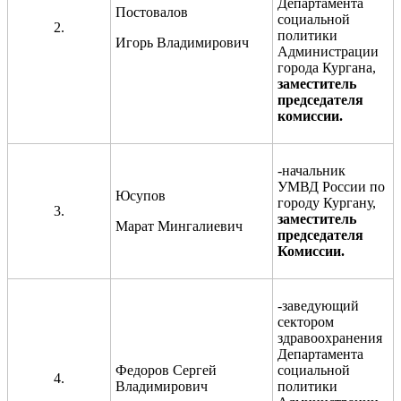
Департамента
Постовалов
социальной
2.
политики
Игорь Владимирович
Администрации
города Кургана,
заместитель
председателя
комиссии
.
-начальник
УМВД России по
Юсупов
городу Кургану,
3.
заместитель
Марат Мингалиевич
председателя
Комиссии
.
-заведующий
сектором
здравоохранения
Департамента
Федоров Сергей
социальной
4.
Владимирович
политики