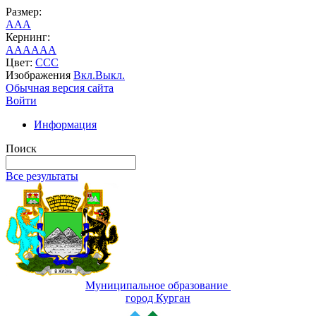
Размер:
A
A
A
Кернинг:
AA
AA
AA
Цвет:
C
C
C
Изображения
Вкл.
Выкл.
Обычная версия сайта
Войти
Информация
Поиск
Все результаты
Муниципальное образование
город Курган