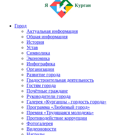
Я
Курган
Город
Актуальная информация
Общая информация
История
Устав
Символика
Экономика
Инфографика
Организации
Развитие города
Градостроительная деятельность
Гостям города
Почётные граждане
Руководители города
Галерея «Курганцы - гордость города»
Программа «Любимый город»
Премия «Трудящаяся молодежь»
Противодействие коррупции
Фотогалерея
Видеоновости
Награды