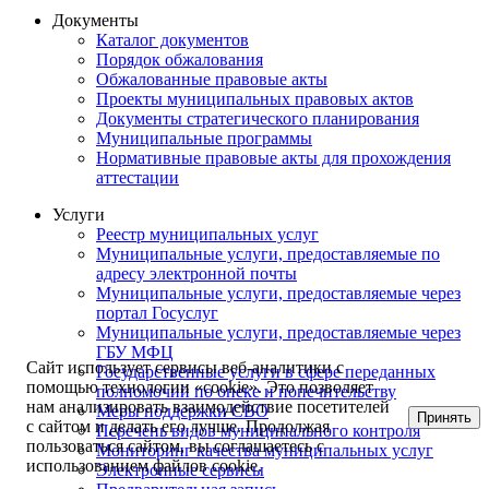
Документы
Каталог документов
Порядок обжалования
Обжалованные правовые акты
Проекты муниципальных правовых актов
Документы стратегического планирования
Муниципальные программы
Нормативные правовые акты для прохождения
аттестации
Услуги
Реестр муниципальных услуг
Муниципальные услуги, предоставляемые по
адресу электронной почты
Муниципальные услуги, предоставляемые через
портал Госуслуг
Муниципальные услуги, предоставляемые через
ГБУ МФЦ
Сайт использует сервисы веб-аналитики с
Государственные услуги в сфере переданных
помощью технологии «cookie». Это позволяет
полномочий по опеке и попечительству
нам анализировать взаимодействие посетителей
Меры поддержки СВО
Принять
с сайтом и делать его лучше. Продолжая
Перечень видов муниципального контроля
пользоваться сайтом, вы соглашаетесь с
Мониторинг качества муниципальных услуг
использованием файлов cookie.
Электронные сервисы