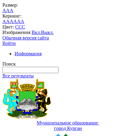
Размер:
A
A
A
Кернинг:
AA
AA
AA
Цвет:
C
C
C
Изображения
Вкл.
Выкл.
Обычная версия сайта
Войти
Информация
Поиск
Все результаты
Муниципальное образование
город Курган