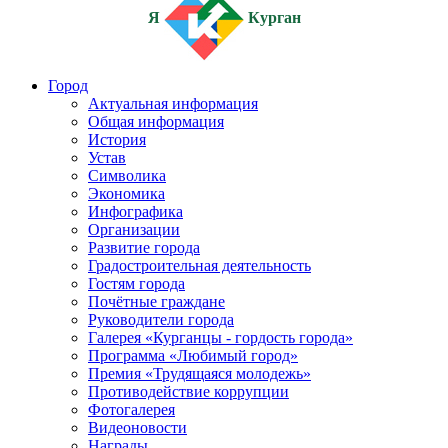
Я
Курган
Город
Актуальная информация
Общая информация
История
Устав
Символика
Экономика
Инфографика
Организации
Развитие города
Градостроительная деятельность
Гостям города
Почётные граждане
Руководители города
Галерея «Курганцы - гордость города»
Программа «Любимый город»
Премия «Трудящаяся молодежь»
Противодействие коррупции
Фотогалерея
Видеоновости
Награды