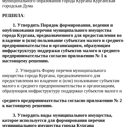
муниципального образования города Кургана Курганская
городская Дума
РЕШИЛА
:
1.
Утвердить
П
орядок формирования, ведения
и
опубликования
п
еречня муниципального имущества
города Кургана
,
предназначенного для предоставления во
владение и (или) пользование субъектам малого и среднего
предпринимательства и организациям, образующим
инфраструктуру поддержки субъектов малого и среднего
предпринимательства
согласно
приложени
ю
№ 1
к
настоящему решению
.
2. Утвердить Форму перечня муниципального
имущества города Кургана, предназначенного для
предоставления во владение и (или) пользование субъектам
малого и среднего предпринимательства и организациям,
образующим инфраструктуру поддержки субъектов малого и
среднего предпринимательства
согласно
приложени
ю
№
2
к настоящему решению
.
3. Утвердить виды муниципального имущества,
которое используется для формирования перечня
муниципального имущества города Кургана