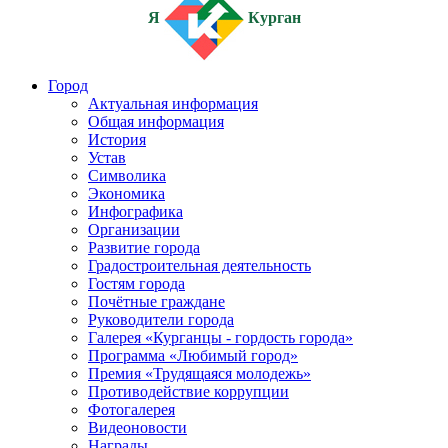
Я
Курган
Город
Актуальная информация
Общая информация
История
Устав
Символика
Экономика
Инфографика
Организации
Развитие города
Градостроительная деятельность
Гостям города
Почётные граждане
Руководители города
Галерея «Курганцы - гордость города»
Программа «Любимый город»
Премия «Трудящаяся молодежь»
Противодействие коррупции
Фотогалерея
Видеоновости
Награды