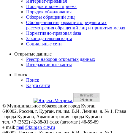
Интернет-приемная
Порядок и время приема
Порядок обжалования
Обзоры обращений лиц
Обобщенная информация о результатах
рассмотрения обращений лиц и принятых мерах
Нормативно-правовая база
Законодательная карта
Социальные сети
Открытые данные
Реестр наборов открытых данных
Интерактивные карты
Поиск
Поиск
Карта сайта
© Муниципальное образование город Курган
640002, Россия, г. Курган, пл. им. В.И. Ленина, д. № 1, Глава
города Кургана, Администрация города Кургана
тел. +7 (3522) 42-88-01 факс (автомат.) 46-59-69
e-mail:
mail@kurgan-city.ru
640002, Россия, г. Курган, пл. им. В.И. Ленина, д. № 1,