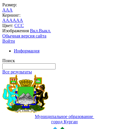
Размер:
A
A
A
Кернинг:
AA
AA
AA
Цвет:
C
C
C
Изображения
Вкл.
Выкл.
Обычная версия сайта
Войти
Информация
Поиск
Все результаты
Муниципальное образование
город Курган