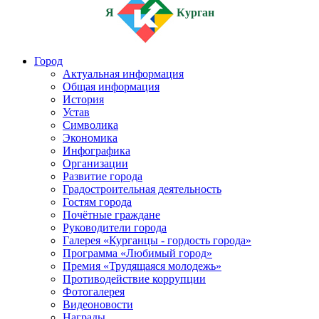
Я
Курган
Город
Актуальная информация
Общая информация
История
Устав
Символика
Экономика
Инфографика
Организации
Развитие города
Градостроительная деятельность
Гостям города
Почётные граждане
Руководители города
Галерея «Курганцы - гордость города»
Программа «Любимый город»
Премия «Трудящаяся молодежь»
Противодействие коррупции
Фотогалерея
Видеоновости
Награды