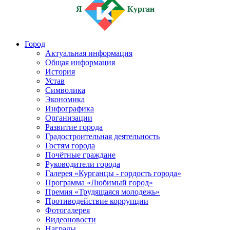
Я
Курган
Город
Актуальная информация
Общая информация
История
Устав
Символика
Экономика
Инфографика
Организации
Развитие города
Градостроительная деятельность
Гостям города
Почётные граждане
Руководители города
Галерея «Курганцы - гордость города»
Программа «Любимый город»
Премия «Трудящаяся молодежь»
Противодействие коррупции
Фотогалерея
Видеоновости
Награды