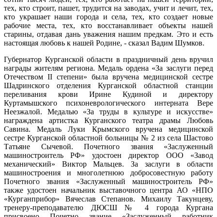
тех, кто строит, пашет, трудится на заводах, учит и лечит, тех,
кто украшает наши города и села, тех, кто создает новые
рабочие места, тех, кто восстанавливает объекты нашей
старины, отдавая дань уважения нашим предкам. Это и есть
настоящая любовь к нашей Родине, - сказал Вадим Шумков.
Губернатор Курганской области в праздничный день вручил
награды жителям региона. Медаль ордена «За заслуги перед
Отечеством II степени» была вручена медицинской сестре
Шадринского отделения Курганской областной станции
переливания крови Ирине Кудиной и директору
Куртамышского психоневрологического интерната Вере
Неезжалой. Медалью «За труды в культуре и искусстве»
награждена артистка Курганского театра драмы Любовь
Савина. Медаль Луки Крымского вручена медицинской
сестре Курганской областной больницы № 2 из села Шастово
Татьяне Сычевой. Почетного звания «Заслуженный
машиностроитель РФ» удостоен директор ООО «Завод
механический» Виктор Мальцев. За заслуги в области
машиностроения и многолетнюю добросовестную работу
Почетного звания «Заслуженный машиностроитель РФ»
также удостоен начальник выставочного центра АО «НПО
«Курганприбор» Вячеслав Степанов. Михаилу Такунцеву,
тренеру-преподавателю ДЮСШ № 4 города Кургана
присвоено Почетно звание «Заслуженный работник