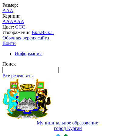
Размер:
A
A
A
Кернинг:
AA
AA
AA
Цвет:
C
C
C
Изображения
Вкл.
Выкл.
Обычная версия сайта
Войти
Информация
Поиск
Все результаты
Муниципальное образование
город Курган