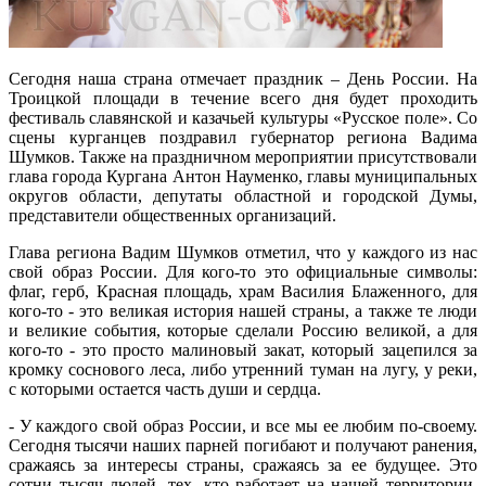
Сегодня наша страна отмечает праздник – День России. На
Троицкой площади в течение всего дня будет проходить
фестиваль славянской и казачьей культуры «Русское поле». Со
сцены курганцев поздравил губернатор региона Вадима
Шумков. Также на праздничном мероприятии присутствовали
глава города Кургана Антон Науменко, главы муниципальных
округов области, депутаты областной и городской Думы,
представители общественных организаций.
Глава региона Вадим Шумков отметил, что у каждого из нас
свой образ России. Для кого-то это официальные символы:
флаг, герб, Красная площадь, храм Василия Блаженного, для
кого-то - это великая история нашей страны, а также те люди
и великие события, которые сделали Россию великой, а для
кого-то - это просто малиновый закат, который зацепился за
кромку соснового леса, либо утренний туман на лугу, у реки,
с которыми остается часть души и сердца.
- У каждого свой образ России, и все мы ее любим по-своему.
Сегодня тысячи наших парней погибают и получают ранения,
сражаясь за интересы страны, сражаясь за ее будущее. Это
сотни тысяч людей, тех, кто работает на нашей территории,