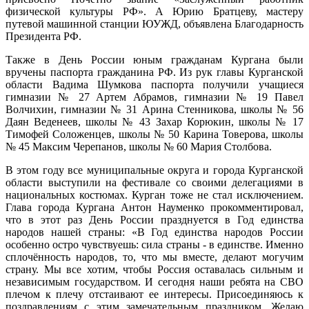
физической культуры РФ». А Юрию Братцеву, мастеру
путевой машинной станции ЮУЖД, объявлена Благодарность
Президента РФ.
Также в День России юным гражданам Кургана были
вручены паспорта гражданина РФ. Из рук главы Курганской
области Вадима Шумкова паспорта получили учащиеся
гимназии № 27 Артем Абрамов, гимназии № 19 Павел
Волчихин, гимназии № 31 Арина Стенникова, школы № 56
Даян Веденеев, школы № 43 Захар Корюкин, школы № 17
Тимофей Соложенцев, школы № 50 Карина Товерова, школы
№ 45 Максим Черепанов, школы № 60 Мария Столбова.
В этом году все муниципальные округа и города Курганской
области выступили на фестивале со своими делегациями в
национальных костюмах. Курган тоже не стал исключением.
Глава города Кургана Антон Науменко прокомментировал,
что в этот раз День России празднуется в Год единства
народов нашей страны: «В Год единства народов России
особенно остро чувствуешь: сила страны - в единстве. Именно
сплочённость народов, то, что мы вместе, делают могучим
страну. Мы все хотим, чтобы Россия оставалась сильным и
независимым государством. И сегодня наши ребята на СВО
плечом к плечу отстаивают ее интересы. Присоединяюсь к
поздравлениям с этим замечательным праздником. Желаю