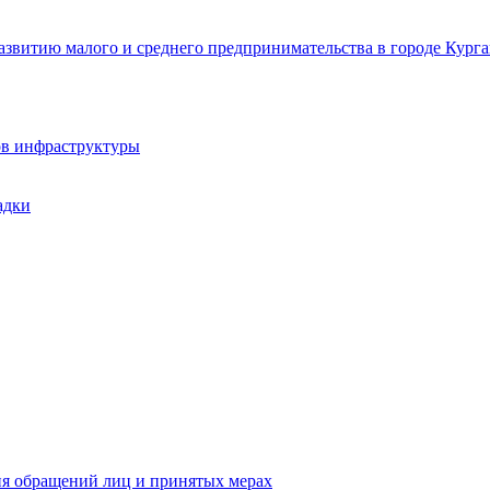
звитию малого и среднего предпринимательства в городе Курга
ов инфраструктуры
адки
ия обращений лиц и принятых мерах