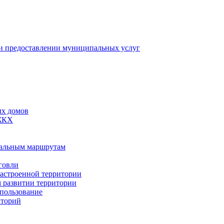
 предоставлении муниципальных услуг
ых домов
 ЖКХ
пальным маршрутам
говли
застроенной территории
м развитии территории
спользование
иторий