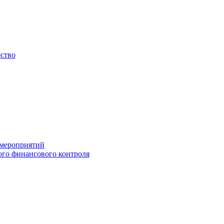
ество
 мероприятий
го финансового контроля