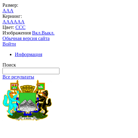
Размер:
A
A
A
Кернинг:
AA
AA
AA
Цвет:
C
C
C
Изображения
Вкл.
Выкл.
Обычная версия сайта
Войти
Информация
Поиск
Все результаты