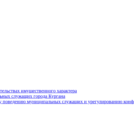
ательствах имущественного характера
ьных служащих города Кургана
у поведению муниципальных служащих и урегулированию конфл