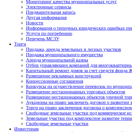
Мониторинг качества муниципальных услуг
Электронные сервисы
Предварительная запись
Другая информация
Новости
Информация о типичных юридических ошибках при
Услуги по погребению
Перечень МСЗУ
Торги
Продажа, аренда земельных и лесных участков
Продажа муниципального имущества
Аренда муниципальной казны
Отбор управляющих компаний для многоквартирн
Капитальный ремонт домов за счет средств фонда
Размещение рекламных конструкций
Концессионные соглашения
Конкурсы на осуществление перевозок по муници
Размещение нестационарных торговых объектов
Размещение нестационарных объектов уличной тор
Аукционы на право заключить договор о развитии 
Торги на право заключения договора о комплексно
Свободные земельные участки под коммерческое и
Земельные участки под комплексное развитие терр
Свободные земельные участки
Инвесторам