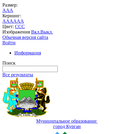
Размер:
A
A
A
Кернинг:
AA
AA
AA
Цвет:
C
C
C
Изображения
Вкл.
Выкл.
Обычная версия сайта
Войти
Информация
Поиск
Все результаты
Муниципальное образование
город Курган