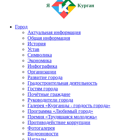
Я
Курган
Город
Актуальная информация
Общая информация
История
Устав
Символика
Экономика
Инфографика
Организации
Развитие города
Градостроительная деятельность
Гостям города
Почётные граждане
Руководители города
Галерея «Курганцы - гордость города»
Программа «Любимый город»
Премия «Трудящаяся молодежь»
Противодействие коррупции
Фотогалерея
Видеоновости
Награды