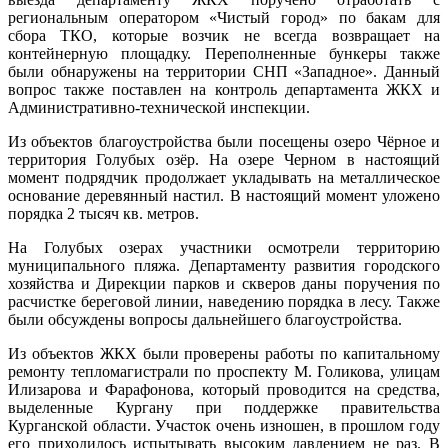
региональным оператором «Чистый город» по бакам для
сбора ТКО, которые возчик не всегда возвращает на
контейнерную площадку. Переполненные бункеры также
были обнаружены на территории СНП «Западное». Данный
вопрос также поставлен на контроль департамента ЖКХ и
Административно-технической инспекции.
Из объектов благоустройства были посещены озеро Чёрное и
территория Голубых озёр. На озере Черном в настоящий
момент подрядчик продолжает укладывать на металлическое
основание деревянный настил. В настоящий момент уложено
порядка 2 тысяч кв. метров.
На Голубых озерах участники осмотрели территорию
муниципального пляжа. Департаменту развития городского
хозяйства и Дирекции парков и скверов даны поручения по
расчистке береговой линии, наведению порядка в лесу. Также
были обсуждены вопросы дальнейшего благоустройства.
Из объектов ЖКХ были проверены работы по капитальному
ремонту тепломагистрали по проспекту М. Голикова, улицам
Илизарова и Фарафонова, который проводится на средства,
выделенные Кургану при поддержке правительства
Курганской области. Участок очень изношен, в прошлом году
его приходилось испытывать высоким давлением не раз. В