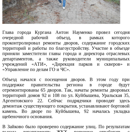
Глава города Кургана Антон Науменко провел сегодня
очередной рабочий объезд, в рамках которого
проконтролировал ремонты дворов, содержание городских
территорий и работы по благоустройству. Участие в объезде
приняли заместители главы города и директора отраслевых
департаментов, а также руководители муниципальных
учреждений «АТИ», «Дирекция парков и скверов» и
«Управление по делам ГО и ЧС».
Объезд начался с посещения дворов. В этом году при
поддержке правительства региона в городе будут
отремонтированы 65 дворов. Так, начаты ремонты дворовых
территорий домов 92 и 108 по ул. Куйбышева, Уральская 35,
Аргентовского 22. Сейчас подрядчики проводят здесь
демонтаж существующего покрытия, устанавливают бортовой
камень. Во дворе по Куйбышева, 92 началась укладка
щебеночного основания.
В Зайково было проверено содержание улиц. По результатам
выезда департаменту ЖКХ поручено отработать с