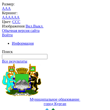
Размер:
A
A
A
Кернинг:
AA
AA
AA
Цвет:
C
C
C
Изображения
Вкл.
Выкл.
Обычная версия сайта
Войти
Информация
Поиск
Все результаты
Муниципальное образование
город Курган