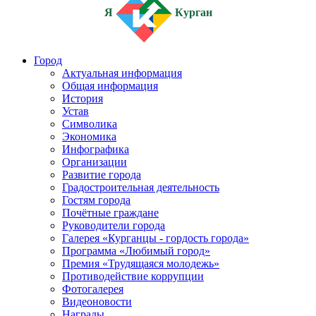
Я
Курган
Город
Актуальная информация
Общая информация
История
Устав
Символика
Экономика
Инфографика
Организации
Развитие города
Градостроительная деятельность
Гостям города
Почётные граждане
Руководители города
Галерея «Курганцы - гордость города»
Программа «Любимый город»
Премия «Трудящаяся молодежь»
Противодействие коррупции
Фотогалерея
Видеоновости
Награды