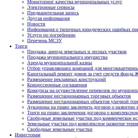
Мониторинг качества муниципальных услуг
Электронные сервисы
Предварительная запись
Другая информация
Новости
Информация о типичных юридических ошибках при
Услуги по погребению
Перечень МСЗУ
Торги
Продажа, аренда земельных и лесных участков
Продажа муниципального имущества
Аренда муниципальной казны
Отбор управляющих компаний для многоквартирн
Капитальный ремонт домов за счет средств фонда
Размещение рекламных конструкций
Концессионные соглашения
Конкурсы на осуществление перевозок по муници
Размещение нестационарных торговых объектов
Размещение нестационарных объектов уличной тор
Аукционы на право заключить договор о развитии 
Торги на право заключения договора о комплексно
Свободные земельные участки под коммерческое и
Земельные участки под комплексное развитие терр
Свободные земельные участки
Инвесторам