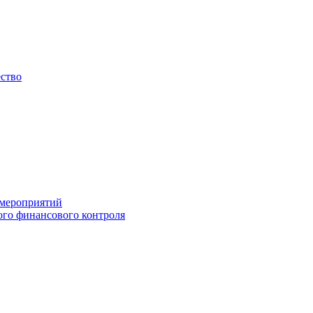
ество
 мероприятий
го финансового контроля