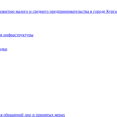
звитию малого и среднего предпринимательства в городе Курга
ов инфраструктуры
адки
ия обращений лиц и принятых мерах