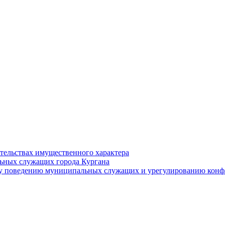
ательствах имущественного характера
ьных служащих города Кургана
у поведению муниципальных служащих и урегулированию конфл