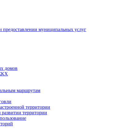
 предоставлении муниципальных услуг
ых домов
 ЖКХ
пальным маршрутам
говли
застроенной территории
м развитии территории
спользование
иторий