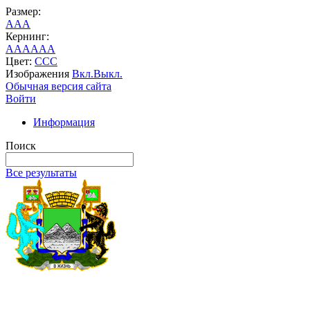
Размер:
A
A
A
Кернинг:
AA
AA
AA
Цвет:
C
C
C
Изображения
Вкл.
Выкл.
Обычная версия сайта
Войти
Информация
Поиск
Все результаты