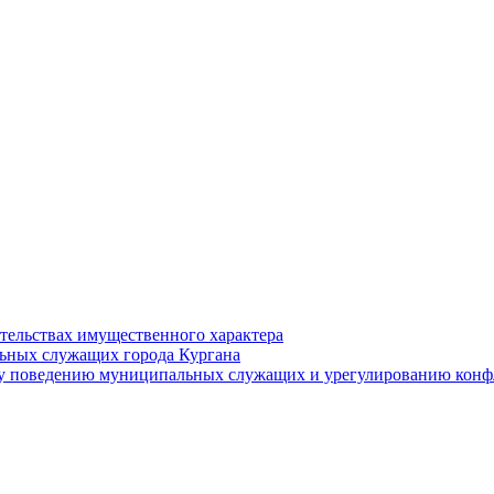
ательствах имущественного характера
ьных служащих города Кургана
у поведению муниципальных служащих и урегулированию конфл