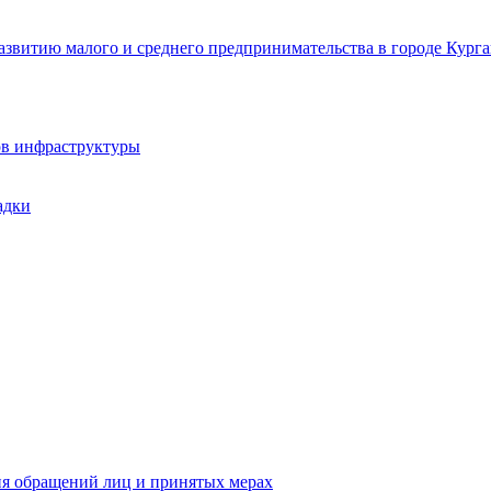
звитию малого и среднего предпринимательства в городе Курга
ов инфраструктуры
адки
ия обращений лиц и принятых мерах