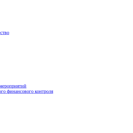
ество
 мероприятий
го финансового контроля