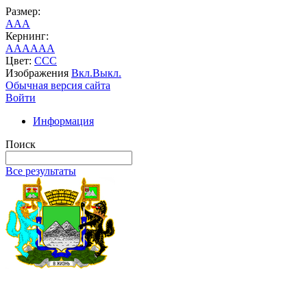
Размер:
A
A
A
Кернинг:
AA
AA
AA
Цвет:
C
C
C
Изображения
Вкл.
Выкл.
Обычная версия сайта
Войти
Информация
Поиск
Все результаты