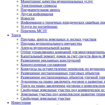
Мониторинг качества муниципальных услуг
Электронные сервисы
Предварительная запись
Другая информация
Новости
Информация о типичных юридических ошибках при
Услуги по погребению
Перечень МСЗУ
Торги
Продажа, аренда земельных и лесных участков
Продажа муниципального имущества
Аренда муниципальной казны
Отбор управляющих компаний для многоквартирн
Капитальный ремонт домов за счет средств фонда
Размещение рекламных конструкций
Концессионные соглашения
Конкурсы на осуществление перевозок по муници
Размещение нестационарных торговых объектов
Размещение нестационарных объектов уличной тор
Аукционы на право заключить договор о развитии 
Торги на право заключения договора о комплексно
Свободные земельные участки под коммерческое и
Земельные участки под комплексное развитие терр
Свободные земельные участки
Инвесторам