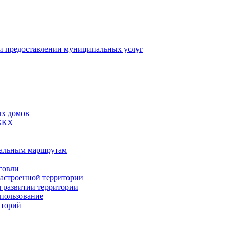
 предоставлении муниципальных услуг
ых домов
 ЖКХ
пальным маршрутам
говли
застроенной территории
м развитии территории
спользование
иторий