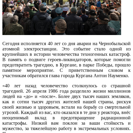
Сегодня исполняется 40 лет со дня аварии на Чернобыльской
атомной электростанции. Это событие стало одной из
крупнейших в истории человечества техногенных катастроф.
В память о подвиге героев-ликвидаторов, которые помогли
предотвратить трагедию, в Кургане, в парке Победы, прошло
памятное мероприятие. С приветственным словом к
участникам обратился глава города Кургана Антон Науменко.
«40 лет назад человечество столкнулось со страшной
трагедией. 26 апреля 1986 года разделило жизни миллионов
людей на «до» и «после». Более двух тысяч наших земляков,
как и сотни тысяч других жителей нашей страны, рискуя
своей жизнью и здоровьем, встали на борьбу со смертельной
угрозой. Каждый из вас, кто оказался в те дни у реактора, внёс
неоценимый вклад в предотвращение радиационной
катастрофы. Низкий вам поклон за ваши стойкость и
мужество, за тяжелейшую работу в экстремальных условиях.