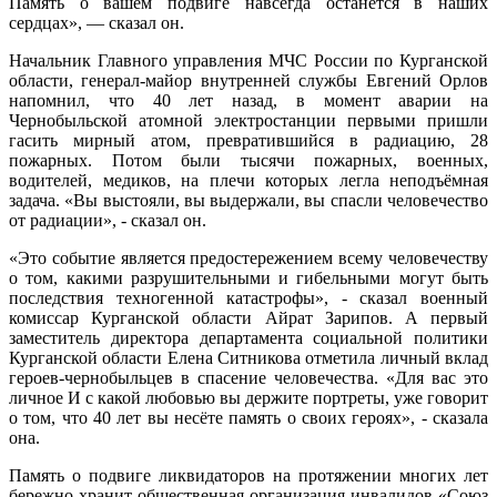
Память о вашем подвиге навсегда останется в наших
сердцах», — сказал он.
Начальник Главного управления МЧС России по Курганской
области, генерал-майор внутренней службы Евгений Орлов
напомнил, что 40 лет назад, в момент аварии на
Чернобыльской атомной электростанции первыми пришли
гасить мирный атом, превратившийся в радиацию, 28
пожарных. Потом были тысячи пожарных, военных,
водителей, медиков, на плечи которых легла неподъёмная
задача. «Вы выстояли, вы выдержали, вы спасли человечество
от радиации», - сказал он.
«Это событие является предостережением всему человечеству
о том, какими разрушительными и гибельными могут быть
последствия техногенной катастрофы», - сказал военный
комиссар Курганской области Айрат Зарипов. А первый
заместитель директора департамента социальной политики
Курганской области Елена Ситникова отметила личный вклад
героев-чернобыльцев в спасение человечества. «Для вас это
личное И с какой любовью вы держите портреты, уже говорит
о том, что 40 лет вы несёте память о своих героях», - сказала
она.
Память о подвиге ликвидаторов на протяжении многих лет
бережно хранит общественная организация инвалидов «Союз