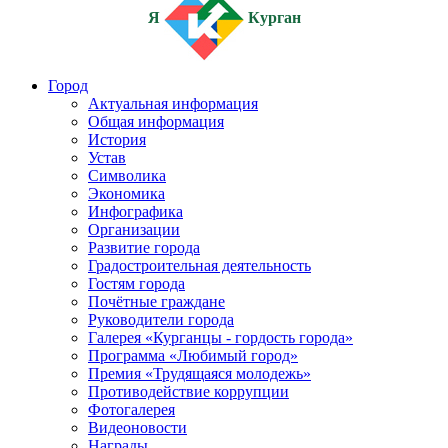
Я
Курган
Город
Актуальная информация
Общая информация
История
Устав
Символика
Экономика
Инфографика
Организации
Развитие города
Градостроительная деятельность
Гостям города
Почётные граждане
Руководители города
Галерея «Курганцы - гордость города»
Программа «Любимый город»
Премия «Трудящаяся молодежь»
Противодействие коррупции
Фотогалерея
Видеоновости
Награды