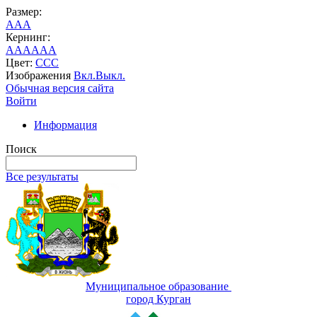
Размер:
A
A
A
Кернинг:
AA
AA
AA
Цвет:
C
C
C
Изображения
Вкл.
Выкл.
Обычная версия сайта
Войти
Информация
Поиск
Все результаты
Муниципальное образование
город Курган