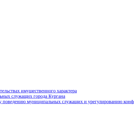
ательствах имущественного характера
ьных служащих города Кургана
у поведению муниципальных служащих и урегулированию конфл