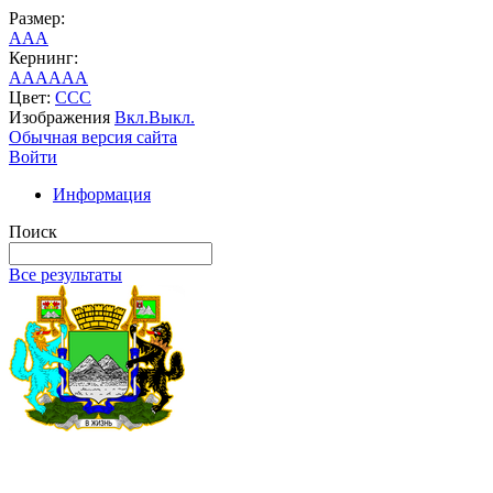
Размер:
A
A
A
Кернинг:
AA
AA
AA
Цвет:
C
C
C
Изображения
Вкл.
Выкл.
Обычная версия сайта
Войти
Информация
Поиск
Все результаты