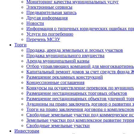
Мониторинг качества муниципальных услуг
Электронные сервисы
Предварительная запись
Другая информация
Новости
Информация о типичных юридических ошибках при
Услуги по погребению
Перечень МСЗУ
Торги
Продажа, аренда земельных и лесных участков
Продажа муниципального имущества
Аренда муниципальной казны
Отбор управляющих компаний для многоквартирн
Капитальный ремонт домов за счет средств фонда
Размещение рекламных конструкций
Концессионные соглашения
Конкурсы на осуществление перевозок по муници
Размещение нестационарных торговых объектов
Размещение нестационарных объектов уличной тор
Аукционы на право заключить договор о развитии 
Торги на право заключения договора о комплексно
Свободные земельные участки под коммерческое и
Земельные участки под комплексное развитие терр
Свободные земельные участки
Инвесторам