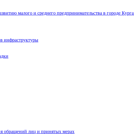
звитию малого и среднего предпринимательства в городе Курга
ов инфраструктуры
адки
ия обращений лиц и принятых мерах