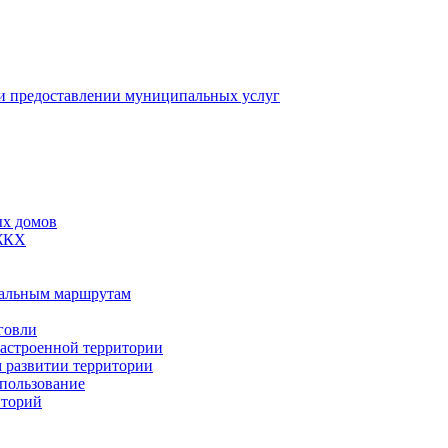
 предоставлении муниципальных услуг
ых домов
 ЖКХ
пальным маршрутам
говли
застроенной территории
м развитии территории
спользование
иторий