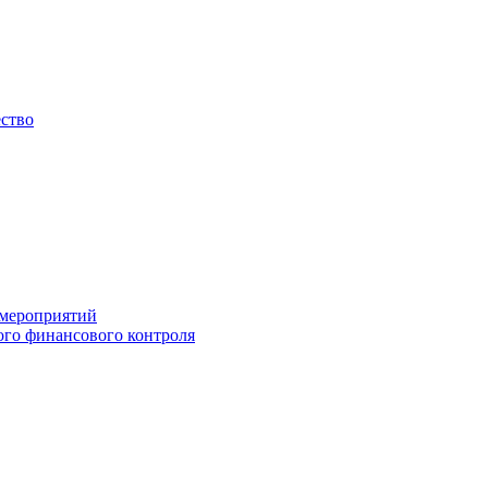
ество
 мероприятий
го финансового контроля