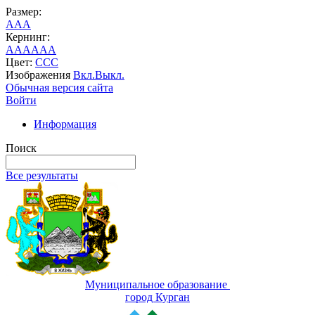
Размер:
A
A
A
Кернинг:
AA
AA
AA
Цвет:
C
C
C
Изображения
Вкл.
Выкл.
Обычная версия сайта
Войти
Информация
Поиск
Все результаты
Муниципальное образование
город Курган