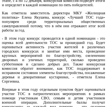
этапе, с 4 по 12 декабря, конкурсная комиссия подведет итоги
и определит в каждой номинации по пять победителей.
Как отметила заместитель директора МКУ «Жилищная
политика» Елена Якушева, конкурс «Лучший ТОС года»
популярен среди территориальных общественных
самоуправлений потому, что в нём они отражают итог всей
работы за год.
- В этом году конкурс проводится в одной номинации - это
оценка всей деятельности ТОС за прошедший год. Будет
оцениваться активность участия жителей в различных
городских конкурсах и занятые ими места, проведение
крупных мероприятий по благоустройству, озеленению
дворовых и уличных территорий, сколько проведено
субботников и сделано добрых дел. Также конкурсная
комиссия обратит внимание, как ТОС поддерживает в
исправном состоянии элементы благоустройства, посаженные
деревья и декоративные кустарники, - отметила Елена
Сергеевна.
Впервые в этом году отдельным пунктом будет оцениваться
участие ТОС в патриотических мероприятиях в рамках
помощи участникам СВО, семьям и детям участников
военной операции. Дополнительные баллы получат
конкурсанты за каждый вид помощи – это оказание