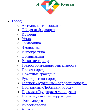
Я
Курган
Город
Актуальная информация
Общая информация
История
Устав
Символика
Экономика
Инфографика
Организации
Развитие города
Градостроительная деятельность
Гостям города
Почётные граждане
Руководители города
Галерея «Курганцы - гордость города»
Программа «Любимый город»
Премия «Трудящаяся молодежь»
Противодействие коррупции
Фотогалерея
Видеоновости
Награды