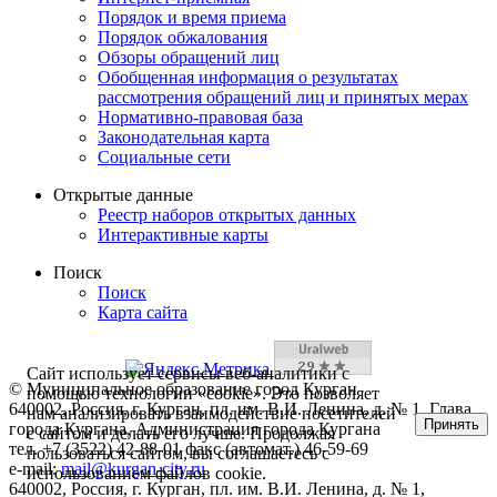
Порядок и время приема
Порядок обжалования
Обзоры обращений лиц
Обобщенная информация о результатах
рассмотрения обращений лиц и принятых мерах
Нормативно-правовая база
Законодательная карта
Социальные сети
Открытые данные
Реестр наборов открытых данных
Интерактивные карты
Поиск
Поиск
Карта сайта
Сайт использует сервисы веб-аналитики с
© Муниципальное образование город Курган
помощью технологии «cookie». Это позволяет
640002, Россия, г. Курган, пл. им. В.И. Ленина, д. № 1, Глава
нам анализировать взаимодействие посетителей
Принять
города Кургана, Администрация города Кургана
с сайтом и делать его лучше. Продолжая
тел. +7 (3522) 42-88-01 факс (автомат.) 46-59-69
пользоваться сайтом, вы соглашаетесь с
e-mail:
mail@kurgan-city.ru
использованием файлов cookie.
640002, Россия, г. Курган, пл. им. В.И. Ленина, д. № 1,