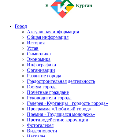
Я
Курган
Город
Актуальная информация
Общая информация
История
Устав
Символика
Экономика
Инфографика
Организации
Развитие города
Градостроительная деятельность
Гостям города
Почётные граждане
Руководители города
Галерея «Курганцы - гордость города»
Программа «Любимый город»
Премия «Трудящаяся молодежь»
Противодействие коррупции
Фотогалерея
Видеоновости
Награды