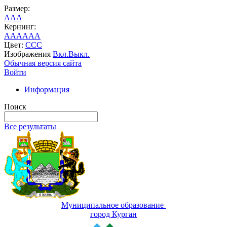
Размер:
A
A
A
Кернинг:
AA
AA
AA
Цвет:
C
C
C
Изображения
Вкл.
Выкл.
Обычная версия сайта
Войти
Информация
Поиск
Все результаты
Муниципальное образование
город Курган