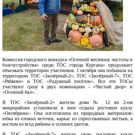
Комиссия городского конкурса «Осенний месячник чистоты и
благоустройства» среди ТОС города Кургана» продолжает
объезжать территории участников. 1 октября она побывала на
территориях ТОС «Заозёрный-2», ТОС «Заозёрный-7», ТОС
«Рябково» и ТОС «Радужный посёлок». Все эти ТОСы
участвуют сразу в двух номинациях - «Чистый двор» и
«Осенний бал».
В ТОС «Заозёрный-2» жители дома № 12 во 2-ом
микрорайоне установили в зоне отдыха ростовую куклу
«Октябрина». Она изготовлена из природных материалов:
юбка из еловых веточек, каркас из спрессованных листьев, а
костюм из ягод рябины и осенних цветов.
В ТОС «Заозёрный-7» жители свою ростовую куклу