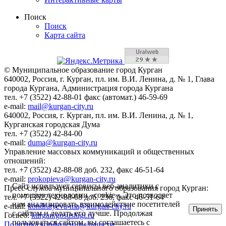
Поиск
Поиск
Карта сайта
© Муниципальное образование город Курган
640002, Россия, г. Курган, пл. им. В.И. Ленина, д. № 1, Глава
города Кургана, Администрация города Кургана
тел. +7 (3522) 42-88-01 факс (автомат.) 46-59-69
e-mail:
mail@kurgan-city.ru
640002, Россия, г. Курган, пл. им. В.И. Ленина, д. № 1,
Курганская городская Дума
тел. +7 (3522) 42-84-00
e-mail:
duma@kurgan-city.ru
Управление массовых коммуникаций и общественных
отношений:
тел. +7 (3522) 42-88-08 доб. 232, факс 46-51-64
e-mail:
prokopieva@kurgan-city.ru
Сайт использует сервисы веб-аналитики с
Пресс-служба муниципального образования город Курган:
помощью технологии «cookie». Это позволяет
тел. +7 (3522) 42-88-08 доб. 236, факс 46-51-64
нам анализировать взаимодействие посетителей
e-mail:
kondratyeva-ma@kurgan-city.ru
Принять
с сайтом и делать его лучше. Продолжая
Госвеб:
kurgan.gosuslugi.ru
пользоваться сайтом, вы соглашаетесь с
Политика конфиденциальности