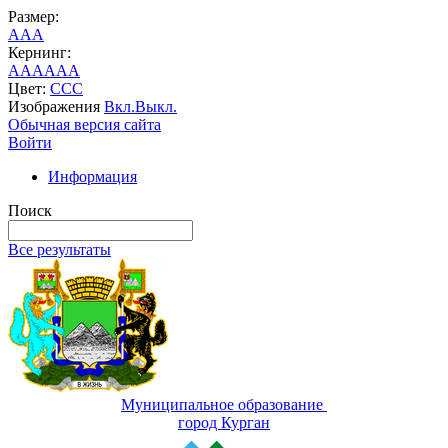
Размер:
A
A
A
Кернинг:
AA
AA
AA
Цвет:
C
C
C
Изображения
Вкл.
Выкл.
Обычная версия сайта
Войти
Информация
Поиск
Все результаты
Муниципальное образование
город Курган