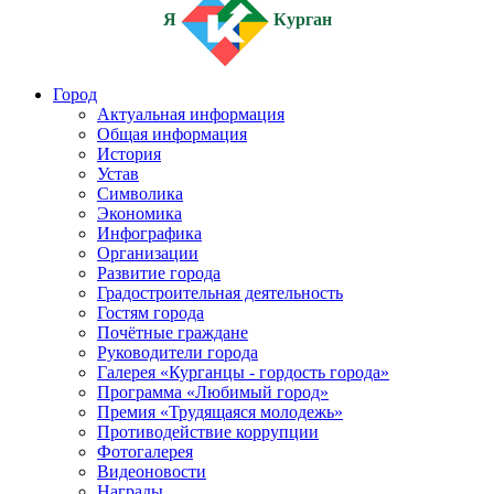
Я
Курган
Город
Актуальная информация
Общая информация
История
Устав
Символика
Экономика
Инфографика
Организации
Развитие города
Градостроительная деятельность
Гостям города
Почётные граждане
Руководители города
Галерея «Курганцы - гордость города»
Программа «Любимый город»
Премия «Трудящаяся молодежь»
Противодействие коррупции
Фотогалерея
Видеоновости
Награды