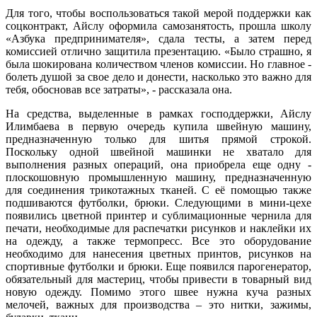
Для того, чтобы воспользоваться такой мерой поддержки как
соцконтракт, Айслу оформила самозанятость, прошла школу
«Азбука предпринимателя», сдала тесты, а затем перед
комиссией отлично защитила презентацию. «Было страшно, я
была шокирована количеством членов комиссии. Но главное -
болеть душой за свое дело и донести, насколько это важно для
тебя, обосновав все затраты», - рассказала она.
На средства, выделенные в рамках господдержки, Айслу
Илимбаева в первую очередь купила швейную машину,
предназначенную только для шитья прямой строкой.
Поскольку одной швейной машинки не хватало для
выполнения разных операций, она приобрела еще одну -
плоскошовную промышленную машину, предназначенную
для соединения трикотажных тканей. С её помощью также
подшиваются футболки, брюки. Следующими в мини-цехе
появились цветной принтер и сублимационные чернила для
печати, необходимые для распечатки рисунков и наклейки их
на одежду, а также термопресс. Все это оборудование
необходимо для нанесения цветных принтов, рисунков на
спортивные футболки и брюки. Еще появился парогенератор,
обязательный для мастериц, чтобы привести в товарный вид
новую одежду. Помимо этого швее нужна куча разных
мелочей, важных для производства – это нитки, зажимы,