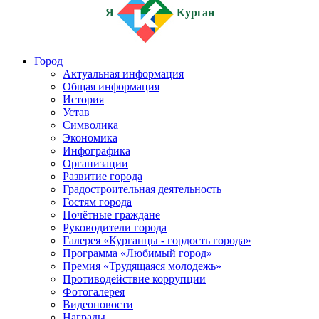
Я
Курган
Город
Актуальная информация
Общая информация
История
Устав
Символика
Экономика
Инфографика
Организации
Развитие города
Градостроительная деятельность
Гостям города
Почётные граждане
Руководители города
Галерея «Курганцы - гордость города»
Программа «Любимый город»
Премия «Трудящаяся молодежь»
Противодействие коррупции
Фотогалерея
Видеоновости
Награды