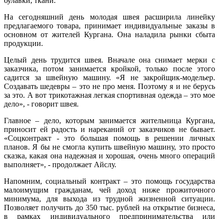
булавки, ткани.
На сегодняшний день молодая швея расширила линейку
предлагаемого товара, принимает индивидуальные заказы в
основном от жителей Кургана. Она наладила рынки сбыта
продукции.
Целый день трудится швея. Вначале она снимает мерки с
заказчика, потом занимается кройкой, только после этого
садится за швейную машину. «Я не закройщик-модельер.
Cоздавать шедевры – это не про меня. Поэтому я и не берусь
за это. А вот трикотажная легкая спортивная одежда – это мое
дело», - говорит швея.
Главное – дело, которым занимается жительница Кургана,
приносит ей радость и нареканий от заказчиков не бывает.
«Соцконтракт - это большая помощь в решении личных
планов. Я бы не смогла купить швейную машину, это просто
сказка, какая она надежная и хорошая, очень много операций
выполняет», - продолжает Айслу.
Напомним, социальный контракт – это помощь государства
малоимущим гражданам, чей доход ниже прожиточного
минимума, для выхода из трудной жизненной ситуации.
Позволяет получить до 350 тыс. рублей на открытие бизнеса,
в рамках индивидуального предпринимательства или