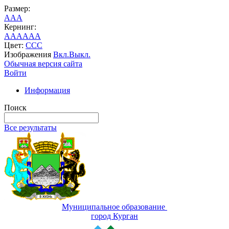
Размер:
A
A
A
Кернинг:
AA
AA
AA
Цвет:
C
C
C
Изображения
Вкл.
Выкл.
Обычная версия сайта
Войти
Информация
Поиск
Все результаты
Муниципальное образование
город Курган