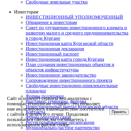
Свободные земельные участки
Инвесторам
ИНВЕСТИЦИОННЫЙ УПОЛНОМОЧЕННЫЙ
Обращение к инвесторам
Совет по улучшению инвестиционного климата и
развитию малого и среднего предпринимательства
в городе Кургане
Инвестиционная карта Курганской области
Инвестиционная декларация
Инвестиционный паспорт
Инвестиционная карта города Кургана
План создания инвестиционных объектов и
объектов инфраструктуры
Инвестиционное законодательство
Сопровождение инвестиционного проекта
Свободные инвестиционно-привлекательные
площадки
Формы поддержки
Сайт использует сервисы веб-аналитики с
Выставки, семинары, форумы
помощью технологии «cookie». Это позволяет
Инвестиционный портал Курганской области
нам анализировать взаимодействие посетителей
Контакты
Принять
с сайтом и делать его лучше. Продолжая
Форма обратной связи
пользоваться сайтом, вы соглашаетесь с
Ресурсоснабжающие организации
использованием файлов cookie.
Муниципально-частное партнерство