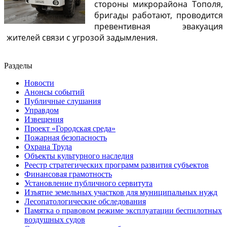
стороны микрорайона Тополя,
бригады работают, проводится
превентивная эвакуация
жителей связи с угрозой задымления.
Разделы
Новости
Анонсы событий
Публичные слушания
Управдом
Извещения
Проект «Городская среда»
Пожарная безопасность
Охрана Труда
Объекты культурного наследия
Реестр стратегических программ развития субъектов
Финансовая грамотность
Установление публичного сервитута
Изъятие земельных участков для муниципальных нужд
Лесопатологические обследования
Памятка о правовом режиме эксплуатации беспилотных
воздушных судов