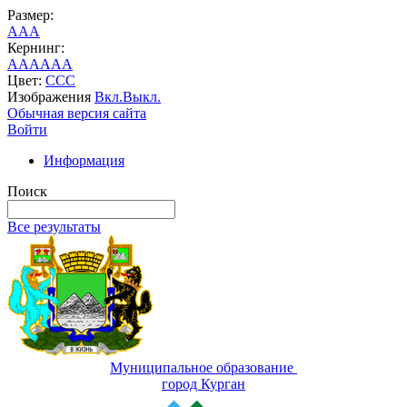
Размер:
A
A
A
Кернинг:
AA
AA
AA
Цвет:
C
C
C
Изображения
Вкл.
Выкл.
Обычная версия сайта
Войти
Информация
Поиск
Все результаты
Муниципальное образование
город Курган