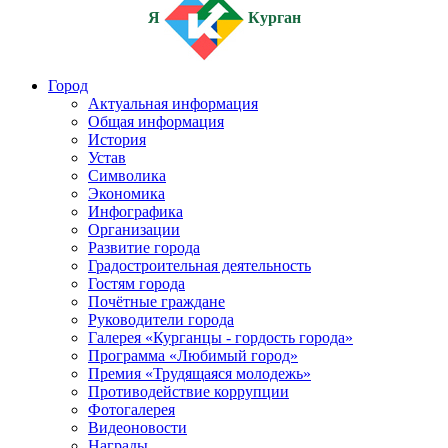
Я
Курган
Город
Актуальная информация
Общая информация
История
Устав
Символика
Экономика
Инфографика
Организации
Развитие города
Градостроительная деятельность
Гостям города
Почётные граждане
Руководители города
Галерея «Курганцы - гордость города»
Программа «Любимый город»
Премия «Трудящаяся молодежь»
Противодействие коррупции
Фотогалерея
Видеоновости
Награды