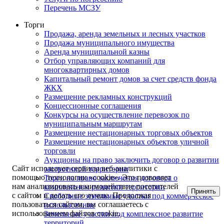
Перечень МСЗУ
Торги
Продажа, аренда земельных и лесных участков
Продажа муниципального имущества
Аренда муниципальной казны
Отбор управляющих компаний для
многоквартирных домов
Капитальный ремонт домов за счет средств фонда
ЖКХ
Размещение рекламных конструкций
Концессионные соглашения
Конкурсы на осуществление перевозок по
муниципальным маршрутам
Размещение нестационарных торговых объектов
Размещение нестационарных объектов уличной
торговли
Аукционы на право заключить договор о развитии
Сайт использует сервисы веб-аналитики с
застроенной территории
помощью технологии «cookie». Это позволяет
Торги на право заключения договора о
нам анализировать взаимодействие посетителей
комплексном развитии территории
Принять
с сайтом и делать его лучше. Продолжая
Свободные земельные участки под коммерческое
пользоваться сайтом, вы соглашаетесь с
использование
использованием файлов cookie.
Земельные участки под комплексное развитие
территорий