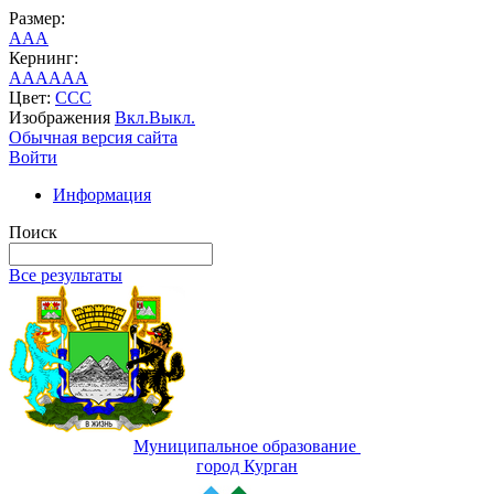
Размер:
A
A
A
Кернинг:
AA
AA
AA
Цвет:
C
C
C
Изображения
Вкл.
Выкл.
Обычная версия сайта
Войти
Информация
Поиск
Все результаты
Муниципальное образование
город Курган