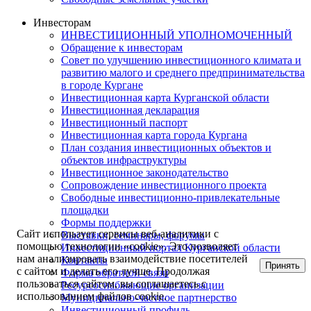
Инвесторам
ИНВЕСТИЦИОННЫЙ УПОЛНОМОЧЕННЫЙ
Обращение к инвесторам
Совет по улучшению инвестиционного климата и
развитию малого и среднего предпринимательства
в городе Кургане
Инвестиционная карта Курганской области
Инвестиционная декларация
Инвестиционный паспорт
Инвестиционная карта города Кургана
План создания инвестиционных объектов и
объектов инфраструктуры
Инвестиционное законодательство
Сопровождение инвестиционного проекта
Свободные инвестиционно-привлекательные
площадки
Формы поддержки
Сайт использует сервисы веб-аналитики с
Выставки, семинары, форумы
помощью технологии «cookie». Это позволяет
Инвестиционный портал Курганской области
нам анализировать взаимодействие посетителей
Контакты
Принять
с сайтом и делать его лучше. Продолжая
Форма обратной связи
пользоваться сайтом, вы соглашаетесь с
Ресурсоснабжающие организации
использованием файлов cookie.
Муниципально-частное партнерство
Инвестиционный профиль