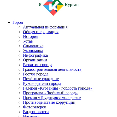
Я
Курган
Город
Актуальная информация
Общая информация
История
Устав
Символика
Экономика
Инфографика
Организации
Развитие города
Градостроительная деятельность
Гостям города
Почётные граждане
Руководители города
Галерея «Курганцы - гордость города»
Программа «Любимый город»
Премия «Трудящаяся молодежь»
Противодействие коррупции
Фотогалерея
Видеоновости
Награды