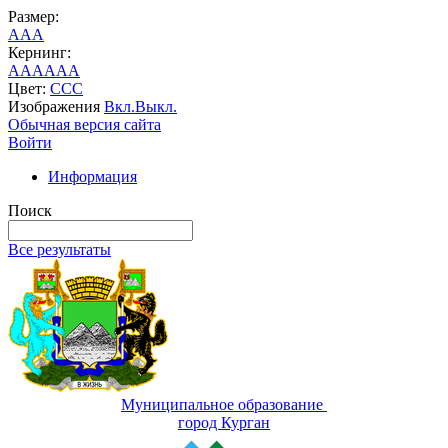
Размер:
A
A
A
Кернинг:
AA
AA
AA
Цвет:
C
C
C
Изображения
Вкл.
Выкл.
Обычная версия сайта
Войти
Информация
Поиск
Все результаты
Муниципальное образование
город Курган