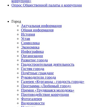
коррупции»
Опрос Общественной палаты о коррупции
Город
Актуальная информация
Общая информация
История
Устав
Символика
Экономика
Инфографика
Организации
Развитие города
Градостроительная деятельность
Гостям города
Почётные граждане
Руководители города
Галерея «Курганцы - гордость города»
Программа «Любимый город»
Премия «Трудящаяся молодежь»
Противодействие коррупции
Фотогалерея
Видеоновости