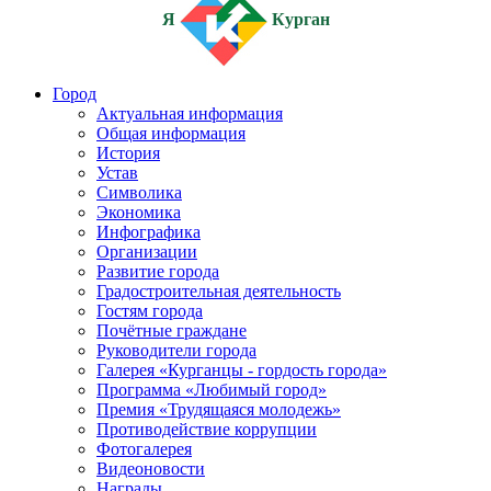
Я
Курган
Город
Актуальная информация
Общая информация
История
Устав
Символика
Экономика
Инфографика
Организации
Развитие города
Градостроительная деятельность
Гостям города
Почётные граждане
Руководители города
Галерея «Курганцы - гордость города»
Программа «Любимый город»
Премия «Трудящаяся молодежь»
Противодействие коррупции
Фотогалерея
Видеоновости
Награды