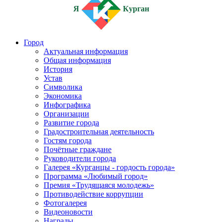
Я
Курган
Город
Актуальная информация
Общая информация
История
Устав
Символика
Экономика
Инфографика
Организации
Развитие города
Градостроительная деятельность
Гостям города
Почётные граждане
Руководители города
Галерея «Курганцы - гордость города»
Программа «Любимый город»
Премия «Трудящаяся молодежь»
Противодействие коррупции
Фотогалерея
Видеоновости
Награды