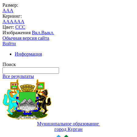
Размер:
A
A
A
Кернинг:
AA
AA
AA
Цвет:
C
C
C
Изображения
Вкл.
Выкл.
Обычная версия сайта
Войти
Информация
Поиск
Все результаты
Муниципальное образование
город Курган