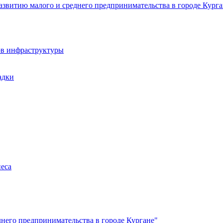
звитию малого и среднего предпринимательства в городе Курга
ов инфраструктуры
адки
неса
него предпринимательства в городе Кургане"