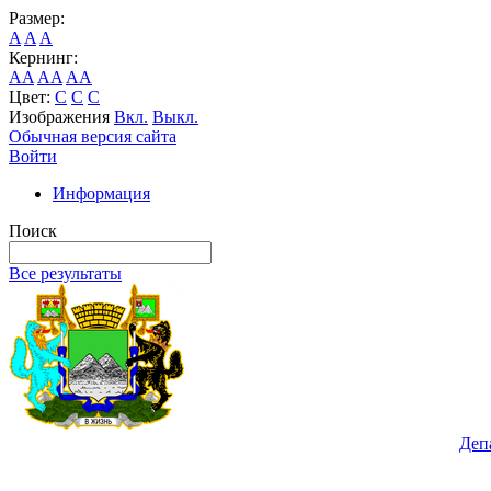
Размер:
A
A
A
Кернинг:
AA
AA
AA
Цвет:
C
C
C
Изображения
Вкл.
Выкл.
Обычная версия сайта
Войти
Информация
Поиск
Все результаты
Деп