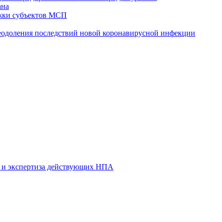
ана
жки субъектов МСП
реодоления последствий новой коронавирусной инфекции
 и экспертиза действующих НПА