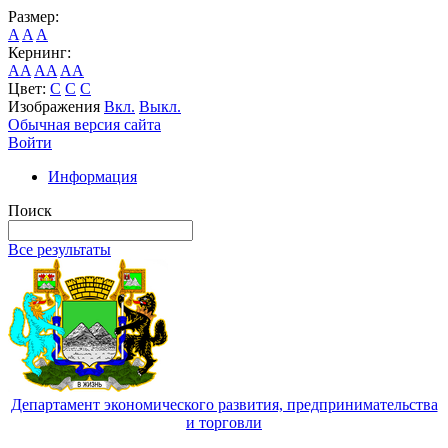
Размер:
A
A
A
Кернинг:
AA
AA
AA
Цвет:
C
C
C
Изображения
Вкл.
Выкл.
Обычная версия сайта
Войти
Информация
Поиск
Все результаты
Департамент экономического развития, предпринимательства
и торговли