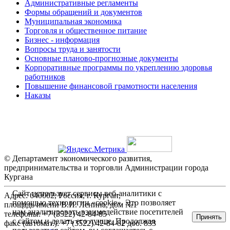
Административные регламенты
Формы обращений и документов
Муниципальная экономика
Торговля и общественное питание
Бизнес - информация
Вопросы труда и занятости
Основные планово-прогнозные документы
Корпоративные программы по укреплению здоровья
работников
Повышение финансовой грамотности населения
Наказы
© Департамент экономического развития,
предпринимательства и торговли Администрации города
Кургана
Сайт использует сервисы веб-аналитики с
Адрес: 640002, Россия, г. Курган,
помощью технологии «cookie». Это позволяет
площадь имени В.И. Ленина, дом №1
нам анализировать взаимодействие посетителей
телефоны: +7 (3522) 42-84-85
Принять
с сайтом и делать его лучше. Продолжая
факс (автомат.): +7 (3522) 42-84-82 доб. 833