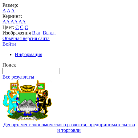
Размер:
A
A
A
Кернинг:
AA
AA
AA
Цвет:
C
C
C
Изображения
Вкл.
Выкл.
Обычная версия сайта
Войти
Информация
Поиск
Все результаты
Департамент экономического развития, предпринимательства
и торговли