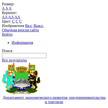
Размер:
A
A
A
Кернинг:
AA
AA
AA
Цвет:
C
C
C
Изображения
Вкл.
Выкл.
Обычная версия сайта
Войти
Информация
Поиск
Все результаты
Департамент экономического развития, предпринимательства
и торговли