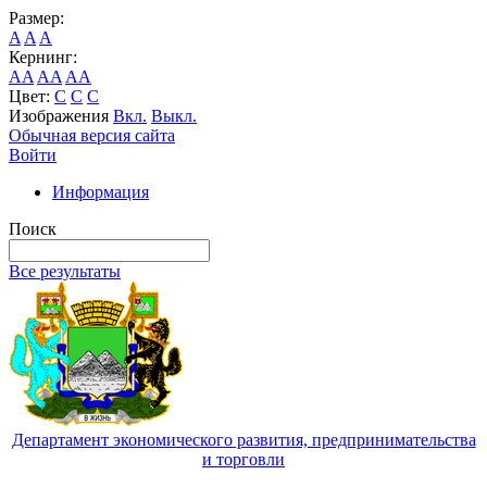
Размер:
A
A
A
Кернинг:
AA
AA
AA
Цвет:
C
C
C
Изображения
Вкл.
Выкл.
Обычная версия сайта
Войти
Информация
Поиск
Все результаты
Департамент экономического развития, предпринимательства
и торговли