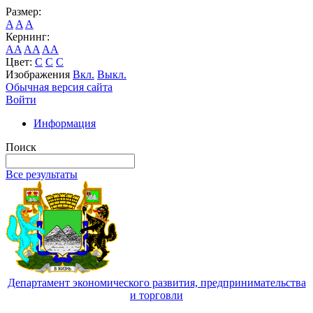
Размер:
A
A
A
Кернинг:
AA
AA
AA
Цвет:
C
C
C
Изображения
Вкл.
Выкл.
Обычная версия сайта
Войти
Информация
Поиск
Все результаты
Департамент экономического развития, предпринимательства
и торговли