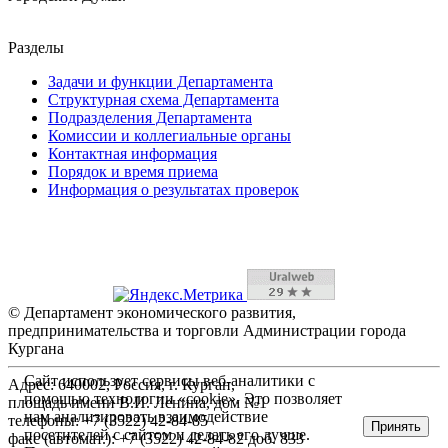
Разделы
Задачи и функции Департамента
Структурная схема Департамента
Подразделения Департамента
Комиссии и коллегиальные органы
Контактная информация
Порядок и время приема
Информация о результатах проверок
© Департамент экономического развития,
предпринимательства и торговли Администрации города
Кургана
Сайт использует сервисы веб-аналитики с
Адрес: 640002, Россия, г. Курган,
помощью технологии «cookie». Это позволяет
площадь имени В.И. Ленина, дом №1
нам анализировать взаимодействие
телефоны: +7 (3522) 42-84-85
Принять
посетителей с сайтом и делать его лучше.
факс (автомат.): +7 (3522) 42-84-82 доб. 833