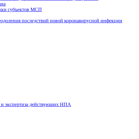
ана
жки субъектов МСП
реодоления последствий новой коронавирусной инфекции
 и экспертиза действующих НПА