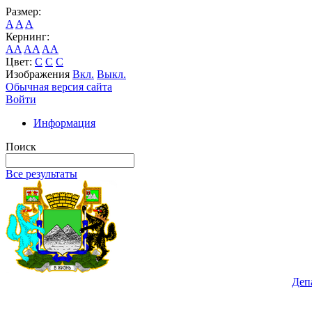
Размер:
A
A
A
Кернинг:
AA
AA
AA
Цвет:
C
C
C
Изображения
Вкл.
Выкл.
Обычная версия сайта
Войти
Информация
Поиск
Все результаты
Деп