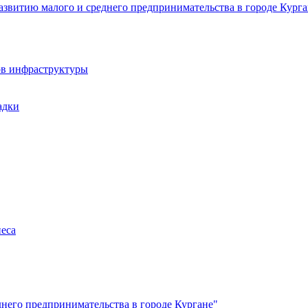
звитию малого и среднего предпринимательства в городе Курга
ов инфраструктуры
адки
неса
него предпринимательства в городе Кургане"