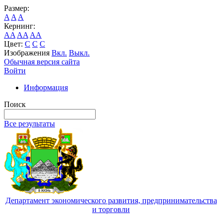
Размер:
A
A
A
Кернинг:
AA
AA
AA
Цвет:
C
C
C
Изображения
Вкл.
Выкл.
Обычная версия сайта
Войти
Информация
Поиск
Все результаты
Департамент экономического развития, предпринимательства
и торговли