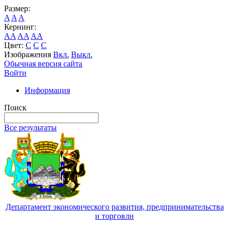
Размер:
A
A
A
Кернинг:
AA
AA
AA
Цвет:
C
C
C
Изображения
Вкл.
Выкл.
Обычная версия сайта
Войти
Информация
Поиск
Все результаты
Департамент экономического развития, предпринимательства
и торговли