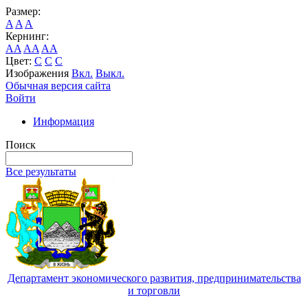
Размер:
A
A
A
Кернинг:
AA
AA
AA
Цвет:
C
C
C
Изображения
Вкл.
Выкл.
Обычная версия сайта
Войти
Информация
Поиск
Все результаты
Департамент экономического развития, предпринимательства
и торговли