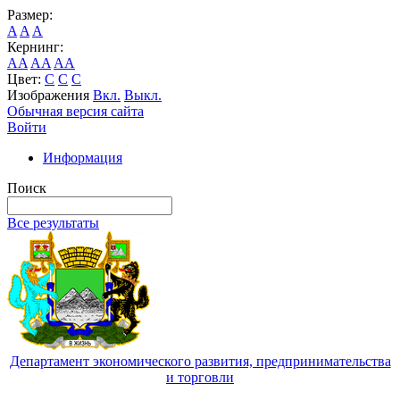
Размер:
A
A
A
Кернинг:
AA
AA
AA
Цвет:
C
C
C
Изображения
Вкл.
Выкл.
Обычная версия сайта
Войти
Информация
Поиск
Все результаты
Департамент экономического развития, предпринимательства
и торговли