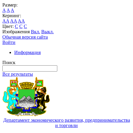
Размер:
A
A
A
Кернинг:
AA
AA
AA
Цвет:
C
C
C
Изображения
Вкл.
Выкл.
Обычная версия сайта
Войти
Информация
Поиск
Все результаты
Департамент экономического развития, предпринимательства
и торговли