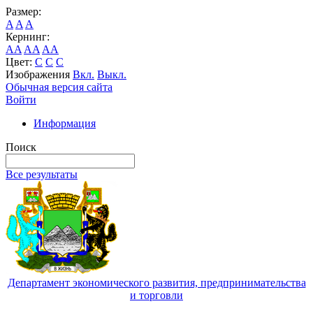
Размер:
A
A
A
Кернинг:
AA
AA
AA
Цвет:
C
C
C
Изображения
Вкл.
Выкл.
Обычная версия сайта
Войти
Информация
Поиск
Все результаты
Департамент экономического развития, предпринимательства
и торговли