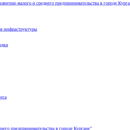
звитию малого и среднего предпринимательства в городе Курга
ов инфраструктуры
адки
неса
него предпринимательства в городе Кургане"