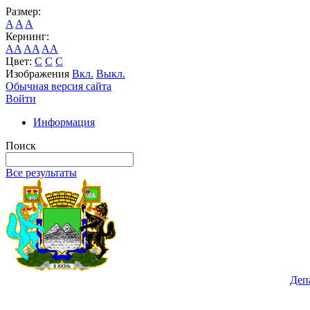
Размер:
A
A
A
Кернинг:
AA
AA
AA
Цвет:
C
C
C
Изображения
Вкл.
Выкл.
Обычная версия сайта
Войти
Информация
Поиск
Все результаты
Деп