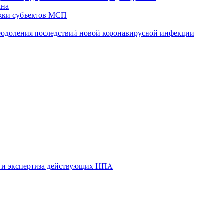
ана
жки субъектов МСП
реодоления последствий новой коронавирусной инфекции
 и экспертиза действующих НПА