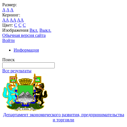
Размер:
A
A
A
Кернинг:
AA
AA
AA
Цвет:
C
C
C
Изображения
Вкл.
Выкл.
Обычная версия сайта
Войти
Информация
Поиск
Все результаты
Департамент экономического развития, предпринимательства
и торговли