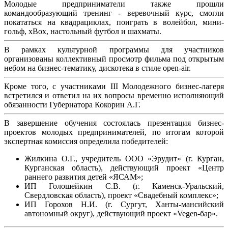
Молодые предприниматели также прошли
командообразующий тренинг - веревочный курс, смогли
покататься на квадрациклах, поиграть в волейбол, мини-
гольф, xBox, настольный футбол и шахматы.
В рамках культурной программы для участников
организованы коллективный просмотр фильма под открытым
небом на бизнес-тематику, дискотека в стиле open-air.
Кроме того, с участниками III Молодежного бизнес-лагеря
встретился и ответил на их вопросы временно исполняющий
обязанности Губернатора Кокорин А.Г.
В завершение обучения состоялась презентация бизнес-
проектов молодых предпринимателей, по итогам которой
экспертная комиссия определила победителей:
Жилкина О.Г., учредитель ООО «Эрудит» (г. Курган,
Курганская область), действующий проект «Центр
раннего развития детей «ЯСАМ»;
ИП Голошейкин С.В. (г. Каменск-Уральский,
Свердловская область), проект «Свадебный комплекс»;
ИП Горохов Н.И. (г. Сургут, Ханты-мансийский
автономный округ), действующий проект «Vegen-бар».