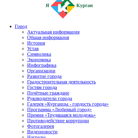
Я
Курган
Город
Актуальная информация
Общая информация
История
Устав
Символика
Экономика
Инфографика
Организации
Развитие города
Градостроительная деятельность
Гостям города
Почётные граждане
Руководители города
Галерея «Курганцы - гордость города»
Программа «Любимый город»
Премия «Трудящаяся молодежь»
Противодействие коррупции
Фотогалерея
Видеоновости
Награды