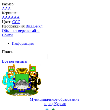
Размер:
A
A
A
Кернинг:
AA
AA
AA
Цвет:
C
C
C
Изображения
Вкл.
Выкл.
Обычная версия сайта
Войти
Информация
Поиск
Все результаты
Муниципальное образование
город Курган