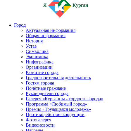
Я
Курган
Город
Актуальная информация
Общая информация
История
Устав
Символика
Экономика
Инфографика
Организации
Развитие города
Градостроительная деятельность
Гостям города
Почётные граждане
Руководители города
Галерея «Курганцы - гордость города»
Программа «Любимый город»
Премия «Трудящаяся молодежь»
Противодействие коррупции
Фотогалерея
Видеоновости
Награды