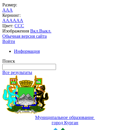
Размер:
A
A
A
Кернинг:
AA
AA
AA
Цвет:
C
C
C
Изображения
Вкл.
Выкл.
Обычная версия сайта
Войти
Информация
Поиск
Все результаты
Муниципальное образование
город Курган