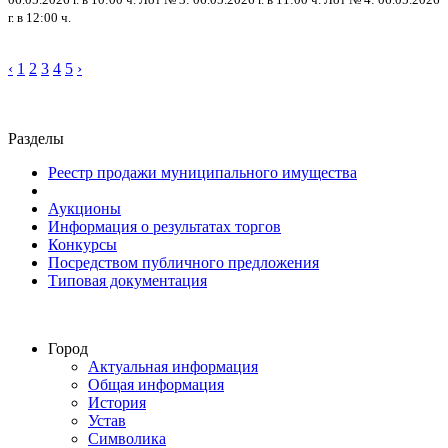
г. в 12:00 ч.
‹
1
2
3
4
5
›
Разделы
Реестр продажи муниципального имущества
Аукционы
Информация о результатах торгов
Конкурсы
Посредством публичного предложения
Типовая документация
Город
Актуальная информация
Общая информация
История
Устав
Символика