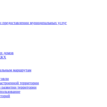
 предоставлении муниципальных услуг
ых домов
 ЖКХ
пальным маршрутам
говли
застроенной территории
м развитии территории
спользование
иторий