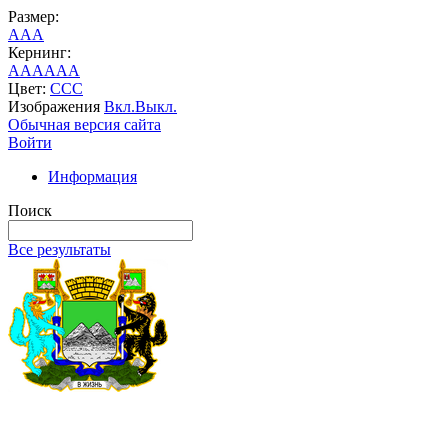
Размер:
A
A
A
Кернинг:
AA
AA
AA
Цвет:
C
C
C
Изображения
Вкл.
Выкл.
Обычная версия сайта
Войти
Информация
Поиск
Все результаты