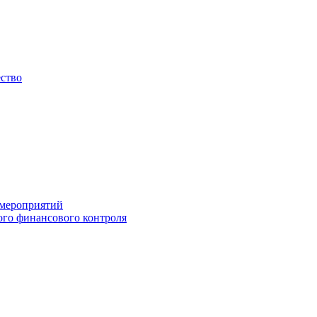
ество
 мероприятий
го финансового контроля