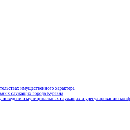
ательствах имущественного характера
ьных служащих города Кургана
у поведению муниципальных служащих и урегулированию конфл