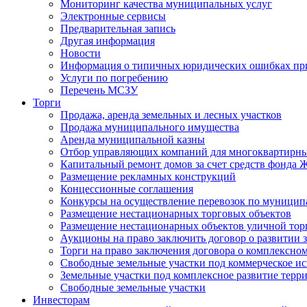
Мониторинг качества муниципальных услуг
Электронные сервисы
Предварительная запись
Другая информация
Новости
Информация о типичных юридических ошибках при
Услуги по погребению
Перечень МСЗУ
Торги
Продажа, аренда земельных и лесных участков
Продажа муниципального имущества
Аренда муниципальной казны
Отбор управляющих компаний для многоквартирн
Капитальный ремонт домов за счет средств фонда
Размещение рекламных конструкций
Концессионные соглашения
Конкурсы на осуществление перевозок по муници
Размещение нестационарных торговых объектов
Размещение нестационарных объектов уличной тор
Аукционы на право заключить договор о развитии 
Торги на право заключения договора о комплексно
Свободные земельные участки под коммерческое и
Земельные участки под комплексное развитие терр
Свободные земельные участки
Инвесторам