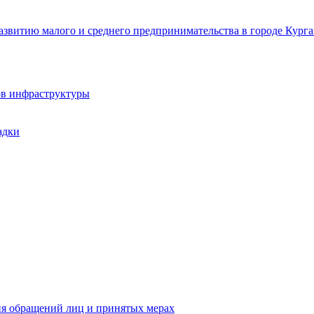
звитию малого и среднего предпринимательства в городе Курга
ов инфраструктуры
адки
ия обращений лиц и принятых мерах