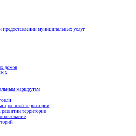
 предоставлении муниципальных услуг
ых домов
 ЖКХ
пальным маршрутам
говли
застроенной территории
м развитии территории
спользование
иторий