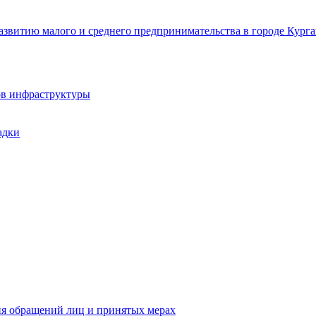
звитию малого и среднего предпринимательства в городе Курга
ов инфраструктуры
адки
ия обращений лиц и принятых мерах