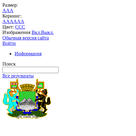
Размер:
A
A
A
Кернинг:
AA
AA
AA
Цвет:
C
C
C
Изображения
Вкл.
Выкл.
Обычная версия сайта
Войти
Информация
Поиск
Все результаты