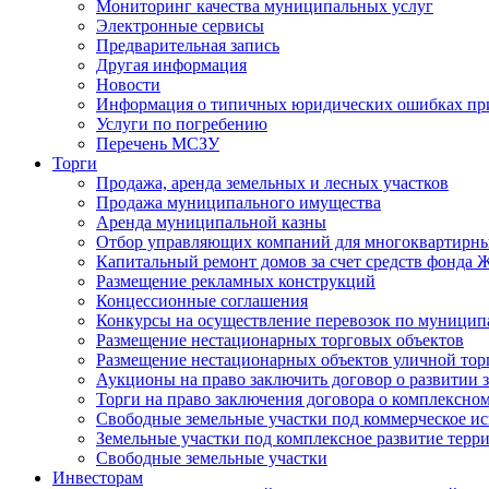
Мониторинг качества муниципальных услуг
Электронные сервисы
Предварительная запись
Другая информация
Новости
Информация о типичных юридических ошибках при
Услуги по погребению
Перечень МСЗУ
Торги
Продажа, аренда земельных и лесных участков
Продажа муниципального имущества
Аренда муниципальной казны
Отбор управляющих компаний для многоквартирн
Капитальный ремонт домов за счет средств фонда
Размещение рекламных конструкций
Концессионные соглашения
Конкурсы на осуществление перевозок по муници
Размещение нестационарных торговых объектов
Размещение нестационарных объектов уличной тор
Аукционы на право заключить договор о развитии 
Торги на право заключения договора о комплексно
Свободные земельные участки под коммерческое и
Земельные участки под комплексное развитие терр
Свободные земельные участки
Инвесторам