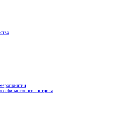
ество
 мероприятий
го финансового контроля