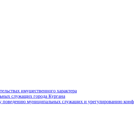
ательствах имущественного характера
ьных служащих города Кургана
у поведению муниципальных служащих и урегулированию конфл