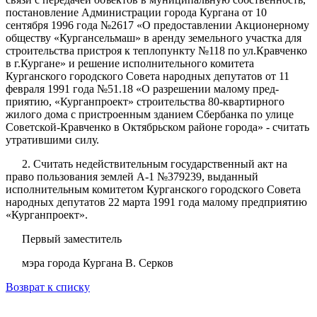
постановление Администрации города Кургана от 10
сентября 1996 года №2617 «О предоставлении Акцио­нерному
обществу «Кургансельмаш» в аренду земельного участка для
строительства пристроя к теплопункту №118 по ул.Кравченко
в г.Кургане» и
решение исполнительного комитета
Курганского городского Совета народ­ных депутатов от 11
февраля 1991 года №51.18 «О разрешении малому пред­
приятию, «Курганпроект» строительства 80-квартирного
жилого дома с при­
строенным зданием Сбербанка по улице
Советской-Кравченко в Октябрь­ском районе города» - считать
утратившими силу.
2. Считать недействительным государственный акт на
право пользования землей А-1 №379239, выданный
исполнительным комитетом Курганского городского Совета
народных депутатов 22 марта 1991 года малому предпри
ятию
«Курганпроект».
Первый заместитель
мэра города Кургана В. Серков
Возврат к списку