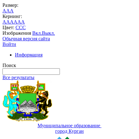
Размер:
A
A
A
Кернинг:
AA
AA
AA
Цвет:
C
C
C
Изображения
Вкл.
Выкл.
Обычная версия сайта
Войти
Информация
Поиск
Все результаты
Муниципальное образование
город Курган