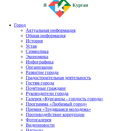
Я
Курган
Город
Актуальная информация
Общая информация
История
Устав
Символика
Экономика
Инфографика
Организации
Развитие города
Градостроительная деятельность
Гостям города
Почётные граждане
Руководители города
Галерея «Курганцы - гордость города»
Программа «Любимый город»
Премия «Трудящаяся молодежь»
Противодействие коррупции
Фотогалерея
Видеоновости
Награды