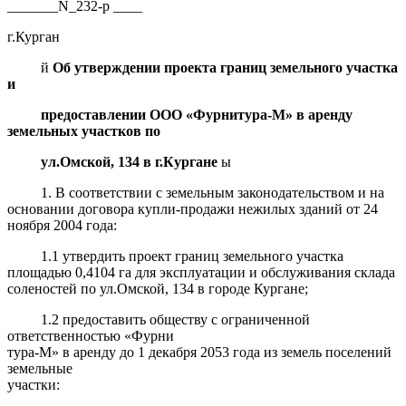
_______N_232-р ____
г.Курган
й
Об утверждении проекта границ земельного участка
и
предос
тавлении ООО «Фурнитура-М» в аренду
земельных участков по
ул.Омской, 134 в г.Кургане
ы
1. В соответствии с земельным законодательством и на
основании дого­
вора купли-продажи нежилых зданий от 24
ноября 2004 года:
1.1
утвердить проект границ земельного участка
площадью 0,4104 га для эксплуатации и обслуживания склада
соленостей по ул.Омской, 134 в городе Кургане;
1.2
предоставить обществу с ограниченной
ответственностью «Фурни­
тура-М» в аренду до 1 декабря 2053 года из земель поселений
земельные
участки: