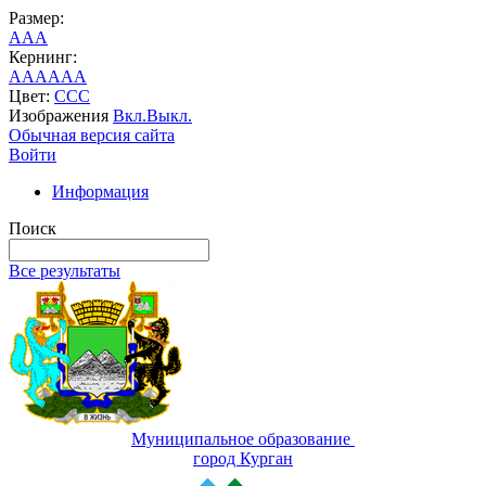
Размер:
A
A
A
Кернинг:
AA
AA
AA
Цвет:
C
C
C
Изображения
Вкл.
Выкл.
Обычная версия сайта
Войти
Информация
Поиск
Все результаты
Муниципальное образование
город Курган