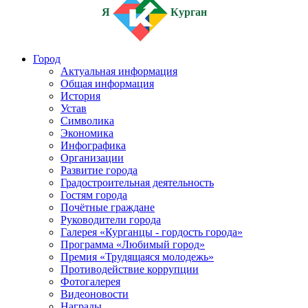
Я
Курган
Город
Актуальная информация
Общая информация
История
Устав
Символика
Экономика
Инфографика
Организации
Развитие города
Градостроительная деятельность
Гостям города
Почётные граждане
Руководители города
Галерея «Курганцы - гордость города»
Программа «Любимый город»
Премия «Трудящаяся молодежь»
Противодействие коррупции
Фотогалерея
Видеоновости
Награды