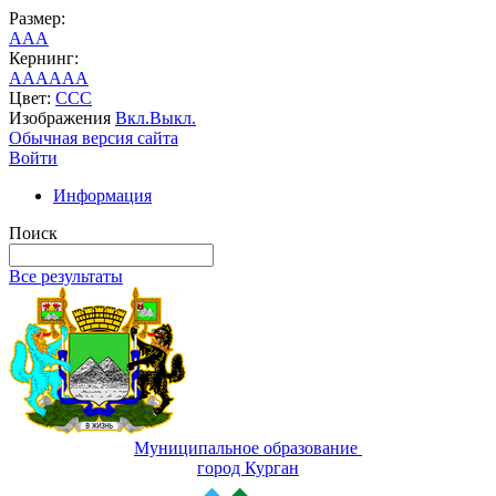
Размер:
A
A
A
Кернинг:
AA
AA
AA
Цвет:
C
C
C
Изображения
Вкл.
Выкл.
Обычная версия сайта
Войти
Информация
Поиск
Все результаты
Муниципальное образование
город Курган