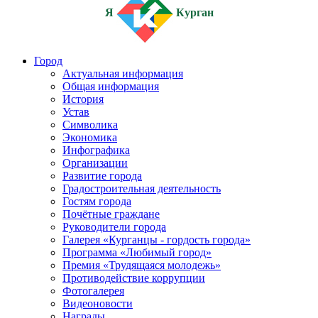
Я
Курган
Город
Актуальная информация
Общая информация
История
Устав
Символика
Экономика
Инфографика
Организации
Развитие города
Градостроительная деятельность
Гостям города
Почётные граждане
Руководители города
Галерея «Курганцы - гордость города»
Программа «Любимый город»
Премия «Трудящаяся молодежь»
Противодействие коррупции
Фотогалерея
Видеоновости
Награды