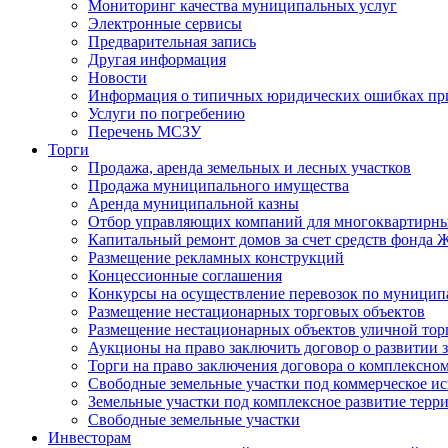
Мониторинг качества муниципальных услуг
Электронные сервисы
Предварительная запись
Другая информация
Новости
Информация о типичных юридических ошибках при
Услуги по погребению
Перечень МСЗУ
Торги
Продажа, аренда земельных и лесных участков
Продажа муниципального имущества
Аренда муниципальной казны
Отбор управляющих компаний для многоквартирн
Капитальный ремонт домов за счет средств фонда
Размещение рекламных конструкций
Концессионные соглашения
Конкурсы на осуществление перевозок по муници
Размещение нестационарных торговых объектов
Размещение нестационарных объектов уличной тор
Аукционы на право заключить договор о развитии 
Торги на право заключения договора о комплексно
Свободные земельные участки под коммерческое и
Земельные участки под комплексное развитие терр
Свободные земельные участки
Инвесторам