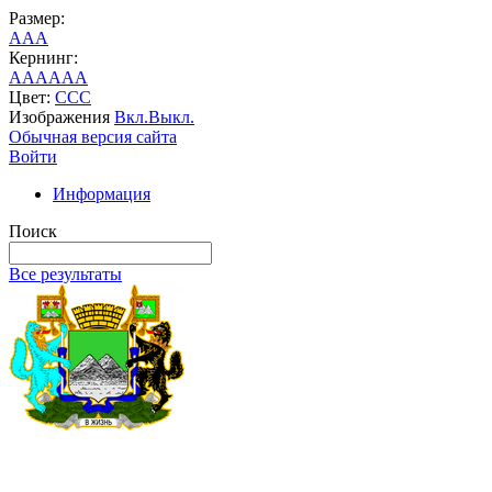
Размер:
A
A
A
Кернинг:
AA
AA
AA
Цвет:
C
C
C
Изображения
Вкл.
Выкл.
Обычная версия сайта
Войти
Информация
Поиск
Все результаты