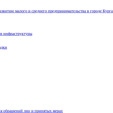
звитию малого и среднего предпринимательства в городе Курга
ов инфраструктуры
адки
ия обращений лиц и принятых мерах