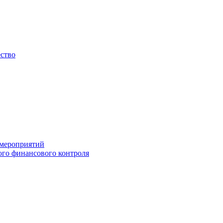
ество
 мероприятий
го финансового контроля