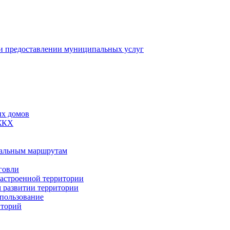
 предоставлении муниципальных услуг
ых домов
 ЖКХ
пальным маршрутам
говли
застроенной территории
м развитии территории
спользование
иторий