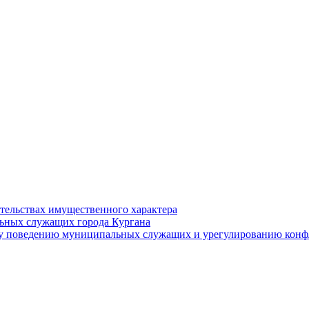
ательствах имущественного характера
ьных служащих города Кургана
у поведению муниципальных служащих и урегулированию конфл