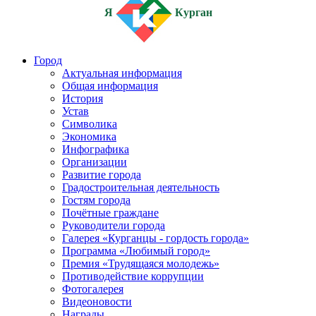
Я
Курган
Город
Актуальная информация
Общая информация
История
Устав
Символика
Экономика
Инфографика
Организации
Развитие города
Градостроительная деятельность
Гостям города
Почётные граждане
Руководители города
Галерея «Курганцы - гордость города»
Программа «Любимый город»
Премия «Трудящаяся молодежь»
Противодействие коррупции
Фотогалерея
Видеоновости
Награды