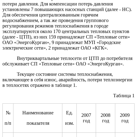
потери давления. Для компенсации потерь давления
установлены 7 повышающих насосных станций (далее - НС).
Для обеспечения централизованным горячим
водоснабжением, а так же проведения группового
регулирования режимов теплоснабжения в городе
эксплуатируются около 170 центральных тепловых пунктов
(далее - ЦТП), из них 159 принадлежат СП «Тепловые сети»
ОАО «ЭнергоКурган», 9 принадлежат МУП «Городские
электрические сети», 2 принадлежат ОАО «КГК».
Внутриквартальные теплосети от ЦТП до потребителя
обслуживает СП «Тепловые сети» ОАО «ЭнергоКурган».
Текущее состояние системы теплоснабжения,
включающее в себя износ, аварийность, потери теплоэнергии
в теплосетях отражено в таблице 1.
Таблица 1
№
Наименование
Ед.
2007
2008
2009
год
год
год
п/п
показателя
изм.