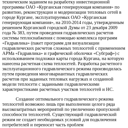
техническим заданием
на разработку инвестиционной
программы ОАО «Курганская генерирующая компания» по
развитию, реконструкции и модернизации тепловых сетей в
городе Кургане, эксплуатируемых ОАО «Курганская
генерирующая компания», на 2010-2014 годы
, утвержденным
решением Курганской городской Думы от 23 декабря 2009
года № 383, путем
проведения гидравлических расчетов
системы теплоснабжения с помощью комплекса программ
«Гидравлика» (пакет программ для визуализации
гидравлических расчетов сложных теплосетей с применением
АРМа «Гидравлика» и графической оболочки «Субграф») с
использованием подложки карты города Кургана, на которую
нанесена расчетная схема теплосетей. Разработка расчетного
эксплуатационного гидравлического режима производилась
путем проведения многовариантных гидравлических
расчетов при заданных тепловых нагрузках и созданной
модели теплосети с заданными гидравлическими
характеристиками расчетных участков теплосетей и НС.
Создание оптимального гидравлического режима
теплосетей возможно лишь при выполнении целого ряда
высокозатратных мероприятий по увеличению пропускной
способности теплосетей. Существующий гидравлический
режим не создает необходимых условий для подключения
потребителей и переносит часть проблем