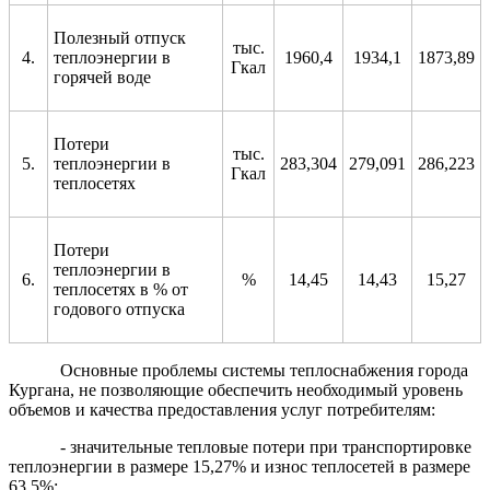
Полезный отпуск
тыс.
4.
теплоэнергии в
1960,4
1934,1
1873,89
Гкал
горячей воде
Потери
тыс.
5.
теплоэнергии в
283,304
279,091
286,223
Гкал
теплосетях
Потери
теплоэнергии в
6.
%
14,45
14,43
15,27
теплосетях в % от
годового отпуска
Основные проблемы системы теплоснабжения города
Кургана, не позволяющие обеспечить необходимый уровень
объемов и качества предоставления услуг потребителям:
- значительные тепловые потери при транспортировке
теплоэнергии в размере 15,27% и износ теплосетей в размере
63,5%;