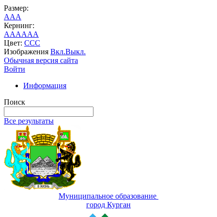
Размер:
A
A
A
Кернинг:
AA
AA
AA
Цвет:
C
C
C
Изображения
Вкл.
Выкл.
Обычная версия сайта
Войти
Информация
Поиск
Все результаты
Муниципальное образование
город Курган