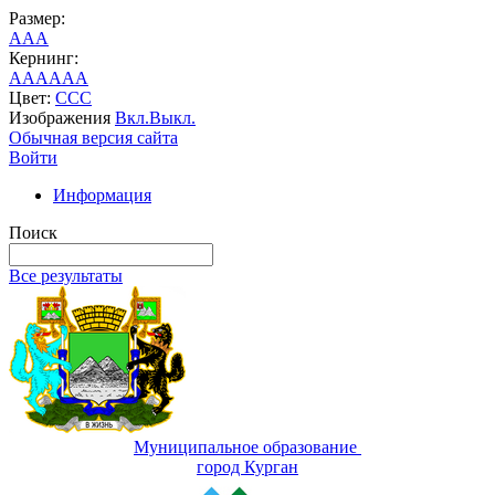
Размер:
A
A
A
Кернинг:
AA
AA
AA
Цвет:
C
C
C
Изображения
Вкл.
Выкл.
Обычная версия сайта
Войти
Информация
Поиск
Все результаты
Муниципальное образование
город Курган