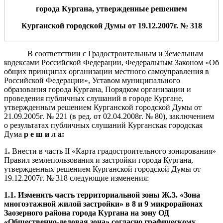
города Кургана, утвержденные решением
Курганской городской Думы от 19.12.2007г. № 318
В соответствии с Градостроительным и Земельным
кодексами Российской Федерации, Федеральным Законом «Об
общих принципах организации местного самоуправления в
Российской Федерации», Уставом муниципального
образования города Кургана, Порядком организации и
проведения публичных слушаний в городе Кургане,
утвержденным решением Курганской городской Думы от
21.09.2005г. № 221 (в ред. от 02.04.2008г. № 80), заключением
о результатах публичных слушаний Курганская городская
Дума
р е ш и л а:
1
.
Внести в часть II «Карта градостроительного зонирования»
Правил землепользования и застройки города Кургана,
утвержденных решением Курганской городской Думы от
19.12.2007г. № 318 следующие изменения:
1.1. Изменить часть территориальной зоны Ж.3. «Зона
многоэтажной жилой застройки» в 8 и 9 микрорайонах
Заозерного района города Кургана на зону ОД
«Общественно-деловая зона» согласно графическому