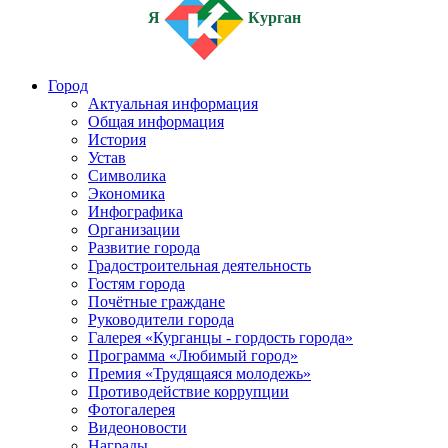
Я
Курган
Город
Актуальная информация
Общая информация
История
Устав
Символика
Экономика
Инфографика
Организации
Развитие города
Градостроительная деятельность
Гостям города
Почётные граждане
Руководители города
Галерея «Курганцы - гордость города»
Программа «Любимый город»
Премия «Трудящаяся молодежь»
Противодействие коррупции
Фотогалерея
Видеоновости
Награды