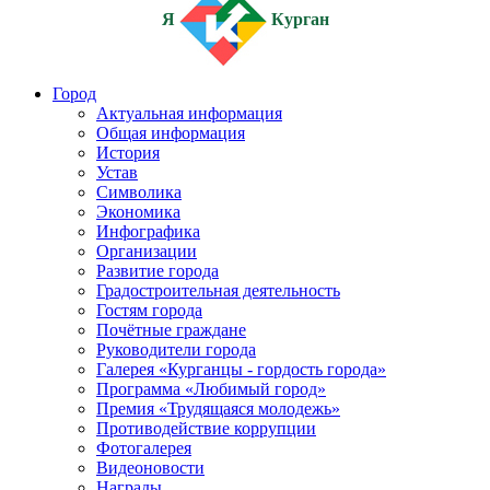
Я
Курган
Город
Актуальная информация
Общая информация
История
Устав
Символика
Экономика
Инфографика
Организации
Развитие города
Градостроительная деятельность
Гостям города
Почётные граждане
Руководители города
Галерея «Курганцы - гордость города»
Программа «Любимый город»
Премия «Трудящаяся молодежь»
Противодействие коррупции
Фотогалерея
Видеоновости
Награды