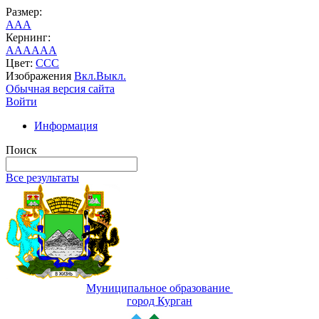
Размер:
A
A
A
Кернинг:
AA
AA
AA
Цвет:
C
C
C
Изображения
Вкл.
Выкл.
Обычная версия сайта
Войти
Информация
Поиск
Все результаты
Муниципальное образование
город Курган